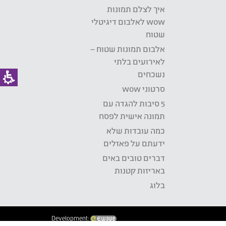
איך לצלם תמונות
wow לאלבום דיגיטלי
שטוח
אלבום תמונות שטוח –
לאירועים בלתי
נשכחים
סרטוני wow
5 סיבות להגדה עם
תמונה אישית לפסח
כמה עובדות שלא
ידעתם על פאזלים
דברים טובים באים
באריזות קטנות
בלוג
Development: