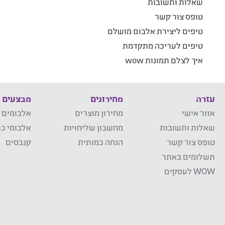
שאלות ותשובות
טופס צור קשר
טיפים ליצירת אלבום מושלם
טיפים לעריכה מתקדמת
איך לצלם תמונות wow
עזרה
מחירונים
מבצעים
אזור אישי
מחירון מוצרים
אלבומים 
שאלות ותשובות
מחשבון שליחויות
אלבומי כר
טופס צור קשר
הנחה כמותית
קנבסים
תשלומים באתר
WOW לעסקים