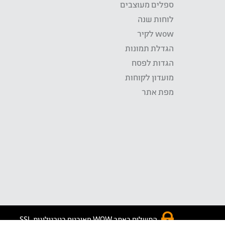
ספלים מעוצבים
לוחות שנה
wow לקיר
הגדלת תמונות
הגדות לפסח
מועדון לקוחות
מפת אתר
התשלום באתר WOW מאובטח בטכנולוגית SSL