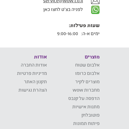
service@wow.co.il
לפניה בצ'ט לחצו כאן
שעות פעילות:
ימים א-ה:
9:00-16:00
מוצרים
אודות
אלבום שטוח
אודות החברה
אלבום כרומו
מדיניות פרטיות
מוצרים לקיר
תקנון האתר
מחברות wow
הצהרת נגישות
הדפסה על קנבס
מתנות אישיות
פוטובלוק
פיתוח תמונות