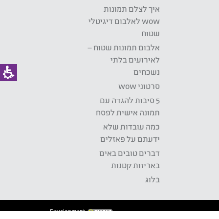
איך לצלם תמונות
wow לאלבום דיגיטלי
שטוח
אלבום תמונות שטוח –
לאירועים בלתי
נשכחים
סרטוני wow
5 סיבות להגדה עם
תמונה אישית לפסח
כמה עובדות שלא
ידעתם על פאזלים
דברים טובים באים
באריזות קטנות
בלוג
Development: