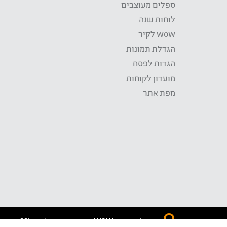
ספלים מעוצבים
לוחות שנה
wow לקיר
הגדלת תמונות
הגדות לפסח
מועדון לקוחות
מפת אתר
התשלום באתר WOW מאובטח בטכנולוגית SSL