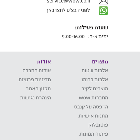
service@wow.co.il
לפניה בצ'ט לחצו כאן
שעות פעילות:
ימים א-ה:
9:00-16:00
מוצרים
אודות
אלבום שטוח
אודות החברה
אלבום כרומו
מדיניות פרטיות
מוצרים לקיר
תקנון האתר
מחברות wow
הצהרת נגישות
הדפסה על קנבס
מתנות אישיות
פוטובלוק
פיתוח תמונות