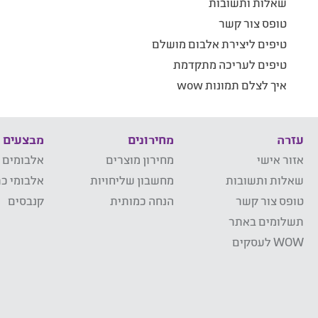
שאלות ותשובות
טופס צור קשר
טיפים ליצירת אלבום מושלם
טיפים לעריכה מתקדמת
איך לצלם תמונות wow
עזרה
מחירונים
מבצעים
אזור אישי
מחירון מוצרים
אלבומים 
שאלות ותשובות
מחשבון שליחויות
אלבומי כר
טופס צור קשר
הנחה כמותית
קנבסים
תשלומים באתר
WOW לעסקים