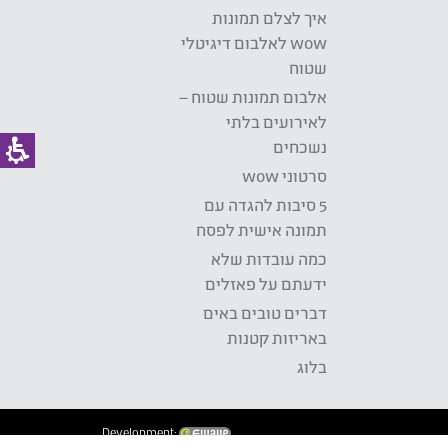
איך לצלם תמונות
wow לאלבום דיגיטלי
שטוח
אלבום תמונות שטוח –
לאירועים בלתי
נשכחים
סרטוני wow
5 סיבות להגדה עם
תמונה אישית לפסח
כמה עובדות שלא
ידעתם על פאזלים
דברים טובים באים
באריזות קטנות
בלוג
Development: