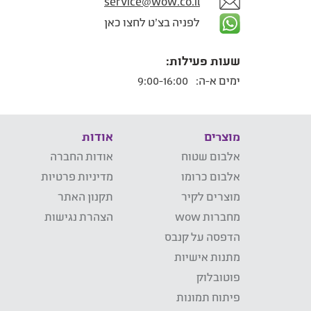
service@wow.co.il
לפניה בצ'ט לחצו כאן
שעות פעילות:
ימים א-ה:
9:00-16:00
מוצרים
אודות
אלבום שטוח
אודות החברה
אלבום כרומו
מדיניות פרטיות
מוצרים לקיר
תקנון האתר
מחברות wow
הצהרת נגישות
הדפסה על קנבס
מתנות אישיות
פוטובלוק
פיתוח תמונות