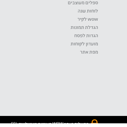
ספלים מעוצבים
לוחות שנה
wow לקיר
הגדלת תמונות
הגדות לפסח
מועדון לקוחות
מפת אתר
התשלום באתר WOW מאובטח בטכנולוגית SSL