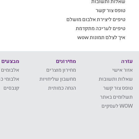
שאלות ותשובות
טופס צור קשר
טיפים ליצירת אלבום מושלם
טיפים לעריכה מתקדמת
איך לצלם תמונות wow
עזרה
מחירונים
מבצעים
אזור אישי
מחירון מוצרים
אלבומים 
שאלות ותשובות
מחשבון שליחויות
אלבומי כר
טופס צור קשר
הנחה כמותית
קנבסים
תשלומים באתר
WOW לעסקים