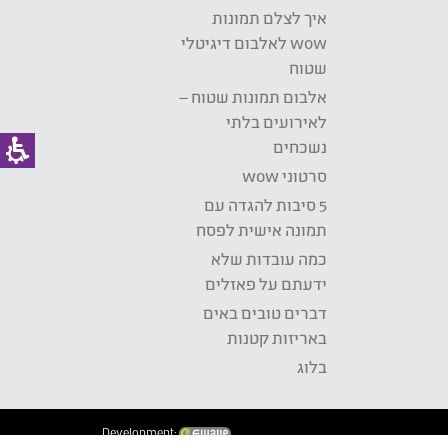
איך לצלם תמונות
wow לאלבום דיגיטלי
שטוח
אלבום תמונות שטוח –
לאירועים בלתי
נשכחים
סרטוני wow
5 סיבות להגדה עם
תמונה אישית לפסח
כמה עובדות שלא
ידעתם על פאזלים
דברים טובים באים
באריזות קטנות
בלוג
Development: