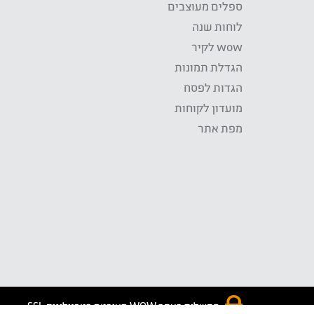
ספלים מעוצבים
לוחות שנה
wow לקיר
הגדלת תמונות
הגדות לפסח
מועדון לקוחות
מפת אתר
התשלום באתר WOW מאובטח בטכנולוגית SSL