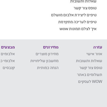
שאלות ותשובות
טופס צור קשר
טיפים ליצירת אלבום מושלם
טיפים לעריכה מתקדמת
איך לצלם תמונות wow
עזרה
מחירונים
מבצעים
אזור אישי
מחירון מוצרים
אלבומים 
שאלות ותשובות
מחשבון שליחויות
אלבומי כר
טופס צור קשר
הנחה כמותית
קנבסים
תשלומים באתר
WOW לעסקים