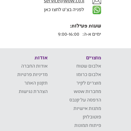
service@wow.co.il
לפניה בצ'ט לחצו כאן
שעות פעילות:
ימים א-ה:
9:00-16:00
מוצרים
אודות
אלבום שטוח
אודות החברה
אלבום כרומו
מדיניות פרטיות
מוצרים לקיר
תקנון האתר
מחברות wow
הצהרת נגישות
הדפסה על קנבס
מתנות אישיות
פוטובלוק
פיתוח תמונות