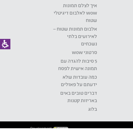
איך לצלם תמונות
wow לאלבום דיגיטלי
שטוח
אלבום תמונות שטוח –
לאירועים בלתי
נשכחים
סרטוני wow
5 סיבות להגדה עם
תמונה אישית לפסח
כמה עובדות שלא
ידעתם על פאזלים
דברים טובים באים
באריזות קטנות
בלוג
Development: