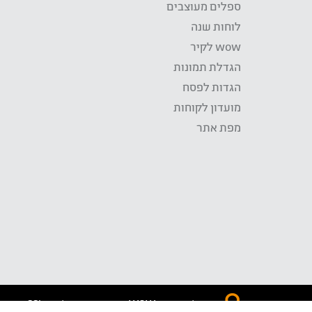
ספלים מעוצבים
לוחות שנה
wow לקיר
הגדלת תמונות
הגדות לפסח
מועדון לקוחות
מפת אתר
התשלום באתר WOW מאובטח בטכנולוגית SSL