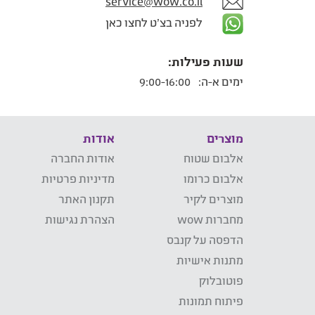
service@wow.co.il
לפניה בצ'ט לחצו כאן
שעות פעילות:
ימים א-ה:
9:00-16:00
מוצרים
אודות
אלבום שטוח
אודות החברה
אלבום כרומו
מדיניות פרטיות
מוצרים לקיר
תקנון האתר
מחברות wow
הצהרת נגישות
הדפסה על קנבס
מתנות אישיות
פוטובלוק
פיתוח תמונות