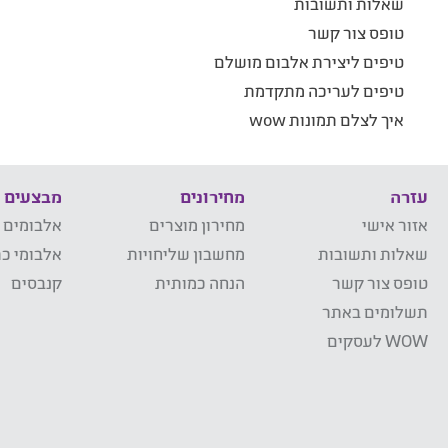
שאלות ותשובות
טופס צור קשר
טיפים ליצירת אלבום מושלם
טיפים לעריכה מתקדמת
איך לצלם תמונות wow
עזרה
מחירונים
מבצעים
אזור אישי
מחירון מוצרים
אלבומים 
שאלות ותשובות
מחשבון שליחויות
אלבומי כר
טופס צור קשר
הנחה כמותית
קנבסים
תשלומים באתר
WOW לעסקים