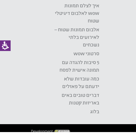
איך לצלם תמונות
wow לאלבום דיגיטלי
שטוח
אלבום תמונות שטוח –
לאירועים בלתי
נשכחים
סרטוני wow
5 סיבות להגדה עם
תמונה אישית לפסח
כמה עובדות שלא
ידעתם על פאזלים
דברים טובים באים
באריזות קטנות
בלוג
Development: