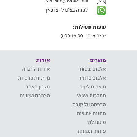
service@wow.co.il
לפניה בצ'ט לחצו כאן
שעות פעילות:
ימים א-ה:
9:00-16:00
מוצרים
אודות
אלבום שטוח
אודות החברה
אלבום כרומו
מדיניות פרטיות
מוצרים לקיר
תקנון האתר
מחברות wow
הצהרת נגישות
הדפסה על קנבס
מתנות אישיות
פוטובלוק
פיתוח תמונות