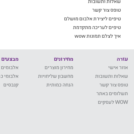
שאלות ותשובות
טופס צור קשר
טיפים ליצירת אלבום מושלם
טיפים לעריכה מתקדמת
איך לצלם תמונות wow
עזרה
מחירונים
מבצעים
אזור אישי
מחירון מוצרים
אלבומים 
שאלות ותשובות
מחשבון שליחויות
אלבומי כר
טופס צור קשר
הנחה כמותית
קנבסים
תשלומים באתר
WOW לעסקים