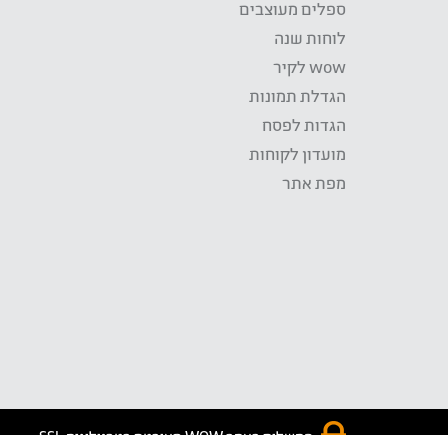
ספלים מעוצבים
לוחות שנה
wow לקיר
הגדלת תמונות
הגדות לפסח
מועדון לקוחות
מפת אתר
התשלום באתר WOW מאובטח בטכנולוגית SSL