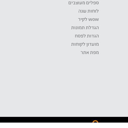
ספלים מעוצבים
לוחות שנה
wow לקיר
הגדלת תמונות
הגדות לפסח
מועדון לקוחות
מפת אתר
התשלום באתר WOW מאובטח בטכנולוגית SSL