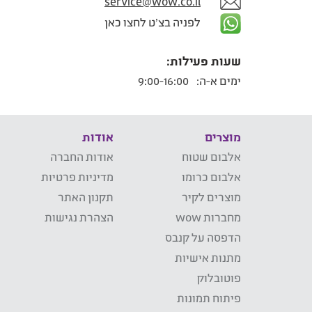
service@wow.co.il
לפניה בצ'ט לחצו כאן
שעות פעילות:
ימים א-ה:
9:00-16:00
מוצרים
אודות
אלבום שטוח
אודות החברה
אלבום כרומו
מדיניות פרטיות
מוצרים לקיר
תקנון האתר
מחברות wow
הצהרת נגישות
הדפסה על קנבס
מתנות אישיות
פוטובלוק
פיתוח תמונות