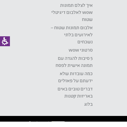
איך לצלם תמונות
wow לאלבום דיגיטלי
שטוח
אלבום תמונות שטוח –
לאירועים בלתי
נשכחים
סרטוני wow
5 סיבות להגדה עם
תמונה אישית לפסח
כמה עובדות שלא
ידעתם על פאזלים
דברים טובים באים
באריזות קטנות
בלוג
Development: