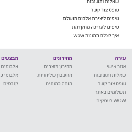
שאלות ותשובות
טופס צור קשר
טיפים ליצירת אלבום מושלם
טיפים לעריכה מתקדמת
איך לצלם תמונות wow
עזרה
מחירונים
מבצעים
אזור אישי
מחירון מוצרים
אלבומים 
שאלות ותשובות
מחשבון שליחויות
אלבומי כר
טופס צור קשר
הנחה כמותית
קנבסים
תשלומים באתר
WOW לעסקים