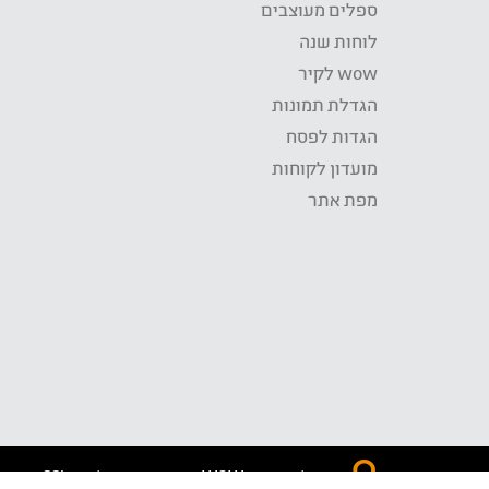
ספלים מעוצבים
לוחות שנה
wow לקיר
הגדלת תמונות
הגדות לפסח
מועדון לקוחות
מפת אתר
התשלום באתר WOW מאובטח בטכנולוגית SSL