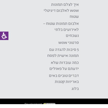
איך לצלם תמונות
wow לאלבום דיגיטלי
שטוח
אלבום תמונות שטוח –
לאירועים בלתי
נשכחים
סרטוני wow
5 סיבות להגדה עם
תמונה אישית לפסח
כמה עובדות שלא
ידעתם על פאזלים
דברים טובים באים
באריזות קטנות
בלוג
Development: