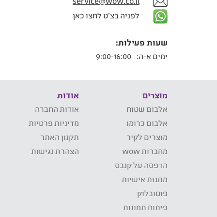
service@wow.co.il
לפניה בצ'ט לחצו כאן
שעות פעילות:
ימים א-ה:
9:00-16:00
מוצרים
אודות
אלבום שטוח
אודות החברה
אלבום כרומו
מדיניות פרטיות
מוצרים לקיר
תקנון האתר
מחברות wow
הצהרת נגישות
הדפסה על קנבס
מתנות אישיות
פוטובלוק
פיתוח תמונות