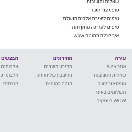
שאלות ותשובות
טופס צור קשר
טיפים ליצירת אלבום מושלם
טיפים לעריכה מתקדמת
איך לצלם תמונות wow
עזרה
מחירונים
מבצעים
אזור אישי
מחירון מוצרים
אלבומים 
שאלות ותשובות
מחשבון שליחויות
אלבומי כר
טופס צור קשר
הנחה כמותית
קנבסים
תשלומים באתר
WOW לעסקים