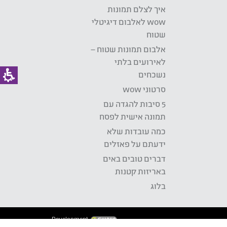
איך לצלם תמונות
wow לאלבום דיגיטלי
שטוח
אלבום תמונות שטוח –
לאירועים בלתי
נשכחים
סרטוני wow
5 סיבות להגדה עם
תמונה אישית לפסח
כמה עובדות שלא
ידעתם על פאזלים
דברים טובים באים
באריזות קטנות
בלוג
Development: