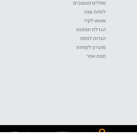
ספלים מעוצבים
לוחות שנה
wow לקיר
הגדלת תמונות
הגדות לפסח
מועדון לקוחות
מפת אתר
התשלום באתר WOW מאובטח בטכנולוגית SSL