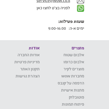
service@wow.co.il
לפניה בצ'ט לחצו כאן
שעות פעילות:
ימים א-ה:
9:00-16:00
מוצרים
אודות
אלבום שטוח
אודות החברה
אלבום כרומו
מדיניות פרטיות
מוצרים לקיר
תקנון האתר
מחברות wow
הצהרת נגישות
הדפסה על קנבס
מתנות אישיות
פוטובלוק
פיתוח תמונות