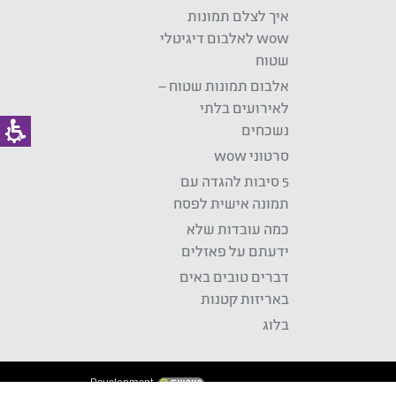
איך לצלם תמונות
wow לאלבום דיגיטלי
שטוח
אלבום תמונות שטוח –
לאירועים בלתי
נשכחים
סרטוני wow
5 סיבות להגדה עם
תמונה אישית לפסח
כמה עובדות שלא
ידעתם על פאזלים
דברים טובים באים
באריזות קטנות
בלוג
Development: