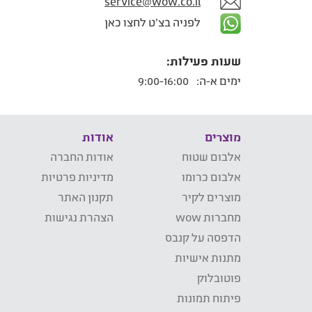
service@wow.co.il
לפניה בצ'ט לחצו כאן
שעות פעילות:
ימים א-ה:
9:00-16:00
מוצרים
אודות
אלבום שטוח
אודות החברה
אלבום כרומו
מדיניות פרטיות
מוצרים לקיר
תקנון האתר
מחברות wow
הצהרת נגישות
הדפסה על קנבס
מתנות אישיות
פוטובלוק
פיתוח תמונות