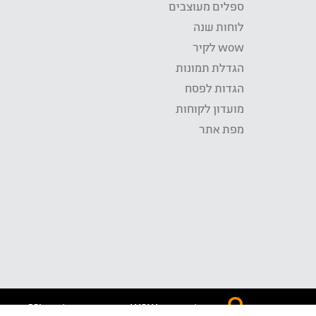
ספלים מעוצבים
לוחות שנה
wow לקיר
הגדלת תמונות
הגדות לפסח
מועדון לקוחות
מפת אתר
התשלום באתר WOW מאובטח בטכנולוגית SSL