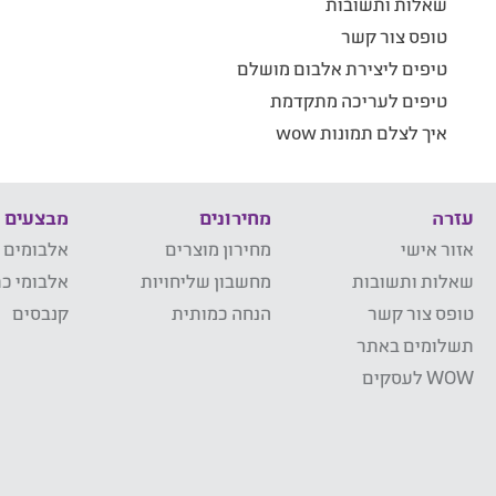
שאלות ותשובות
טופס צור קשר
טיפים ליצירת אלבום מושלם
טיפים לעריכה מתקדמת
איך לצלם תמונות wow
עזרה
מחירונים
מבצעים
אזור אישי
מחירון מוצרים
אלבומים 
שאלות ותשובות
מחשבון שליחויות
אלבומי כר
טופס צור קשר
הנחה כמותית
קנבסים
תשלומים באתר
WOW לעסקים