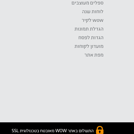
ספלים מעוצבים
לוחות שנה
wow לקיר
הגדלת תמונות
הגדות לפסח
מועדון לקוחות
מפת אתר
התשלום באתר WOW מאובטח בטכנולוגית SSL