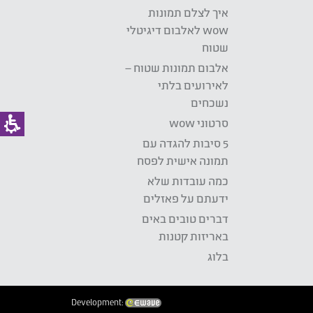
איך לצלם תמונות
wow לאלבום דיגיטלי
שטוח
אלבום תמונות שטוח –
לאירועים בלתי
נשכחים
סרטוני wow
5 סיבות להגדה עם
תמונה אישית לפסח
כמה עובדות שלא
ידעתם על פאזלים
דברים טובים באים
באריזות קטנות
בלוג
Development: