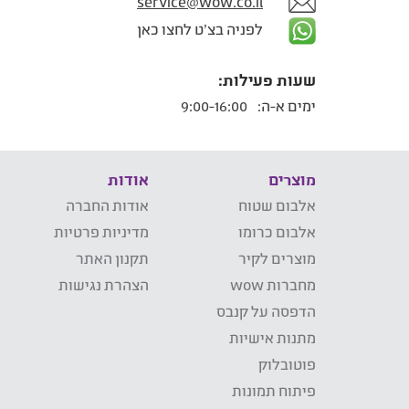
service@wow.co.il
לפניה בצ'ט לחצו כאן
שעות פעילות:
ימים א-ה:
9:00-16:00
מוצרים
אודות
אלבום שטוח
אודות החברה
אלבום כרומו
מדיניות פרטיות
מוצרים לקיר
תקנון האתר
מחברות wow
הצהרת נגישות
הדפסה על קנבס
מתנות אישיות
פוטובלוק
פיתוח תמונות