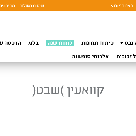
והצטרפות
>
שיטות משלוח
מחירונים
נבס
פיתוח תמונות
לוחות שנה
בלוג
הדפסה על
 זכוכית
אלבומי סופשנה
קוואעין )שבט(