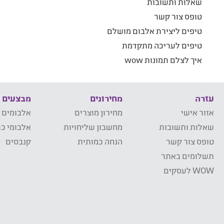
שאלות ותשובות
טופס צור קשר
טיפים ליצירת אלבום מושלם
טיפים לעריכה מתקדמת
איך לצלם תמונות wow
עזרה
מחירונים
מבצעים
אזור אישי
מחירון מוצרים
אלבומים 
שאלות ותשובות
מחשבון שליחויות
אלבומי כר
טופס צור קשר
הנחה כמותית
קנבסים
תשלומים באתר
WOW לעסקים