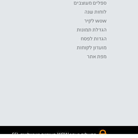
ספלים מעוצבים
לוחות שנה
wow לקיר
הגדלת תמונות
הגדות לפסח
מועדון לקוחות
מפת אתר
התשלום באתר WOW מאובטח בטכנולוגית SSL