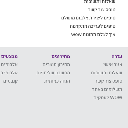
שאלות ותשובות
טופס צור קשר
טיפים ליצירת אלבום מושלם
טיפים לעריכה מתקדמת
איך לצלם תמונות wow
עזרה
מחירונים
מבצעים
אזור אישי
מחירון מוצרים
אלבומים 
שאלות ותשובות
מחשבון שליחויות
אלבומי כר
טופס צור קשר
הנחה כמותית
קנבסים
תשלומים באתר
WOW לעסקים