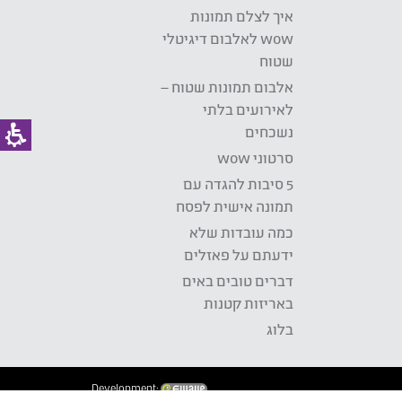
איך לצלם תמונות
wow לאלבום דיגיטלי
שטוח
אלבום תמונות שטוח –
לאירועים בלתי
נשכחים
סרטוני wow
5 סיבות להגדה עם
תמונה אישית לפסח
כמה עובדות שלא
ידעתם על פאזלים
דברים טובים באים
באריזות קטנות
בלוג
Development: