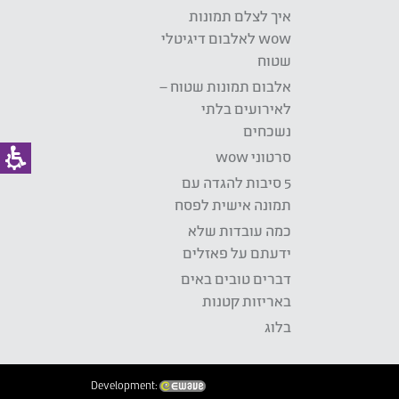
איך לצלם תמונות
wow לאלבום דיגיטלי
שטוח
אלבום תמונות שטוח –
לאירועים בלתי
נשכחים
סרטוני wow
5 סיבות להגדה עם
תמונה אישית לפסח
כמה עובדות שלא
ידעתם על פאזלים
דברים טובים באים
באריזות קטנות
בלוג
Development: