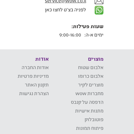
service@wow.co.il
לפניה בצ'ט לחצו כאן
שעות פעילות:
ימים א-ה:
9:00-16:00
מוצרים
אודות
אלבום שטוח
אודות החברה
אלבום כרומו
מדיניות פרטיות
מוצרים לקיר
תקנון האתר
מחברות wow
הצהרת נגישות
הדפסה על קנבס
מתנות אישיות
פוטובלוק
פיתוח תמונות