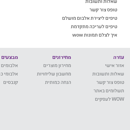
שאלות ותשובות
טופס צור קשר
טיפים ליצירת אלבום מושלם
טיפים לעריכה מתקדמת
איך לצלם תמונות wow
עזרה
מחירונים
מבצעים
אזור אישי
מחירון מוצרים
אלבומים 
שאלות ותשובות
מחשבון שליחויות
אלבומי כר
טופס צור קשר
הנחה כמותית
קנבסים
תשלומים באתר
WOW לעסקים