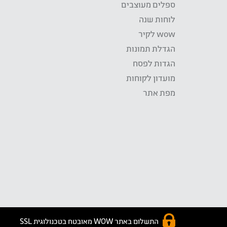
ספלים מעוצבים
לוחות שנה
wow לקיר
הגדלת תמונות
הגדות לפסח
מועדון לקוחות
מפת אתר
התשלום באתר WOW מאובטח בטכנולוגית SSL