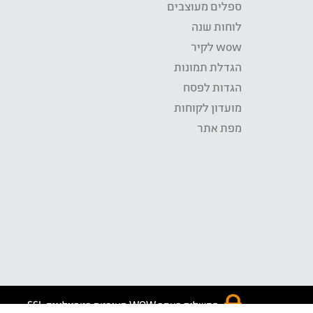
ספלים מעוצבים
לוחות שנה
wow לקיר
הגדלת תמונות
הגדות לפסח
מועדון לקוחות
מפת אתר
התשלום באתר WOW מאובטח בטכנולוגית SSL