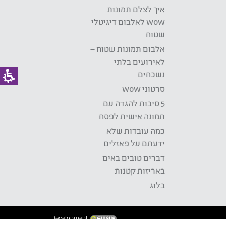
איך לצלם תמונות
wow לאלבום דיגיטלי
שטוח
אלבום תמונות שטוח –
לאירועים בלתי
נשכחים
סרטוני wow
5 סיבות להגדה עם
תמונה אישית לפסח
כמה עובדות שלא
ידעתם על פאזלים
דברים טובים באים
באריזות קטנות
בלוג
Development: