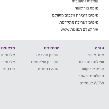
שאלות ותשובות
טופס צור קשר
טיפים ליצירת אלבום מושלם
טיפים לעריכה מתקדמת
איך לצלם תמונות wow
עזרה
מחירונים
מבצעים
אזור אישי
מחירון מוצרים
אלבומים 
שאלות ותשובות
מחשבון שליחויות
אלבומי כר
טופס צור קשר
הנחה כמותית
קנבסים
תשלומים באתר
WOW לעסקים