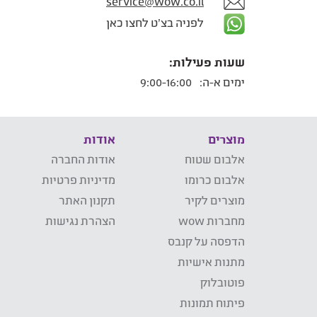
service@wow.co.il
לפניה בצ'ט לחצו כאן
שעות פעילות:
ימים א-ה:
9:00-16:00
מוצרים
אודות
אלבום שטוח
אודות החברה
אלבום כרומו
מדיניות פרטיות
מוצרים לקיר
תקנון האתר
מחברות wow
הצהרת נגישות
הדפסה על קנבס
מתנות אישיות
פוטובלוק
פיתוח תמונות