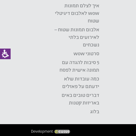
איך לצלם תמונות
wow לאלבום דיגיטלי
שטוח
אלבום תמונות שטוח –
לאירועים בלתי
נשכחים
סרטוני wow
5 סיבות להגדה עם
תמונה אישית לפסח
כמה עובדות שלא
ידעתם על פאזלים
דברים טובים באים
באריזות קטנות
בלוג
Development: