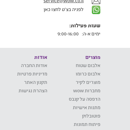
service@wow.co.il
לפניה בצ'ט לחצו כאן
שעות פעילות:
ימים א-ה:
9:00-16:00
מוצרים
אודות
אלבום שטוח
אודות החברה
אלבום כרומו
מדיניות פרטיות
מוצרים לקיר
תקנון האתר
מחברות wow
הצהרת נגישות
הדפסה על קנבס
מתנות אישיות
פוטובלוק
פיתוח תמונות