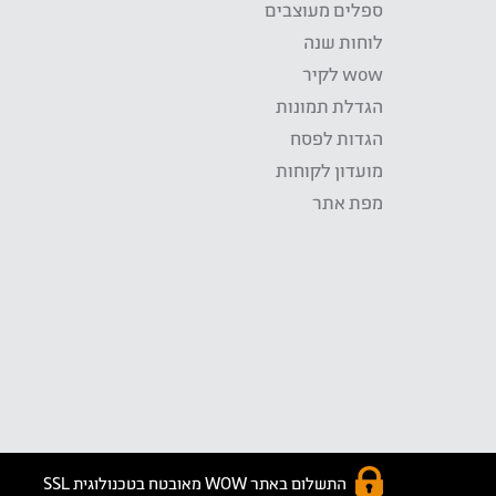
ספלים מעוצבים
לוחות שנה
wow לקיר
הגדלת תמונות
הגדות לפסח
מועדון לקוחות
מפת אתר
התשלום באתר WOW מאובטח בטכנולוגית SSL