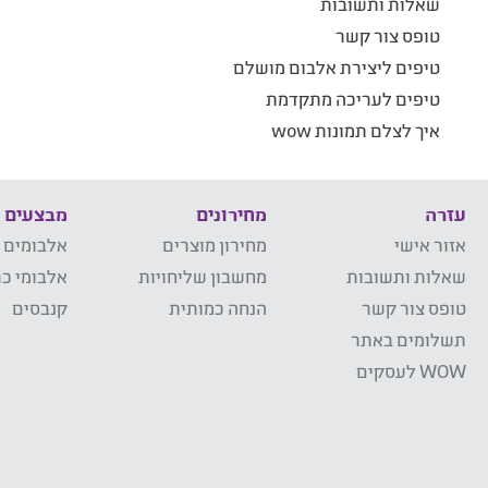
שאלות ותשובות
טופס צור קשר
טיפים ליצירת אלבום מושלם
טיפים לעריכה מתקדמת
איך לצלם תמונות wow
עזרה
מחירונים
מבצעים
אזור אישי
מחירון מוצרים
אלבומים 
שאלות ותשובות
מחשבון שליחויות
אלבומי כר
טופס צור קשר
הנחה כמותית
קנבסים
תשלומים באתר
WOW לעסקים