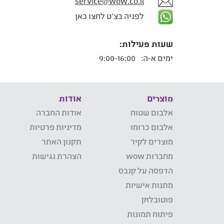
service@wow.co.il
לפניה בצ'ט לחצו כאן
שעות פעילות:
ימים א-ה:
9:00-16:00
מוצרים
אודות
אלבום שטוח
אודות החברה
אלבום כרומו
מדיניות פרטיות
מוצרים לקיר
תקנון האתר
מחברות wow
הצהרת נגישות
הדפסה על קנבס
מתנות אישיות
פוטובלוק
פיתוח תמונות