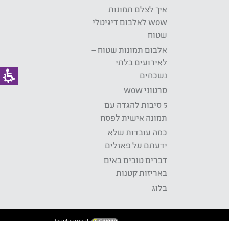
איך לצלם תמונות
wow לאלבום דיגיטלי
שטוח
אלבום תמונות שטוח –
לאירועים בלתי
נשכחים
סרטוני wow
5 סיבות להגדה עם
תמונה אישית לפסח
כמה עובדות שלא
ידעתם על פאזלים
דברים טובים באים
באריזות קטנות
בלוג
Development: