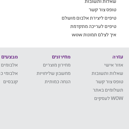
שאלות ותשובות
טופס צור קשר
טיפים ליצירת אלבום מושלם
טיפים לעריכה מתקדמת
איך לצלם תמונות wow
עזרה
מחירונים
מבצעים
אזור אישי
מחירון מוצרים
אלבומים 
שאלות ותשובות
מחשבון שליחויות
אלבומי כר
טופס צור קשר
הנחה כמותית
קנבסים
תשלומים באתר
WOW לעסקים