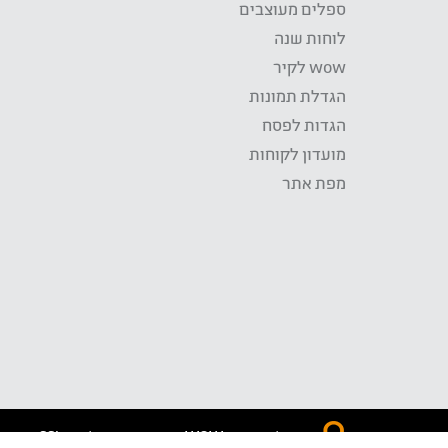
ספלים מעוצבים
לוחות שנה
wow לקיר
הגדלת תמונות
הגדות לפסח
מועדון לקוחות
מפת אתר
התשלום באתר WOW מאובטח בטכנולוגית SSL