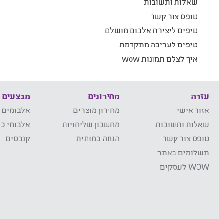
שאלות ותשובות
טופס צור קשר
טיפים ליצירת אלבום מושלם
טיפים לעריכה מתקדמת
איך לצלם תמונות wow
עזרה
מחירונים
מבצעים
אזור אישי
מחירון מוצרים
אלבומים 
שאלות ותשובות
מחשבון שליחויות
אלבומי כר
טופס צור קשר
הנחה כמותית
קנבסים
תשלומים באתר
WOW לעסקים