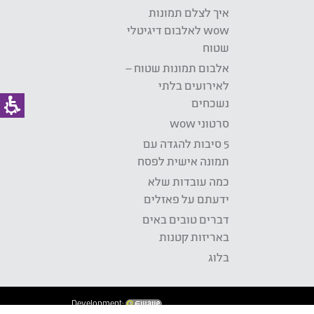
איך לצלם תמונות
wow לאלבום דיגיטלי
שטוח
אלבום תמונות שטוח –
לאירועים בלתי
נשכחים
סרטוני wow
5 סיבות להגדה עם
תמונה אישית לפסח
כמה עובדות שלא
ידעתם על פאזלים
דברים טובים באים
באריזות קטנות
בלוג
Development: