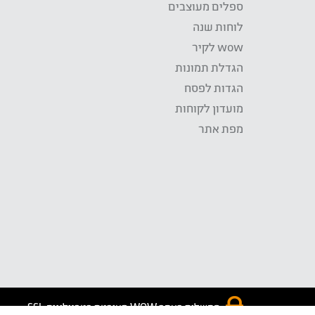
ספלים מעוצבים
לוחות שנה
wow לקיר
הגדלת תמונות
הגדות לפסח
מועדון לקוחות
מפת אתר
התשלום באתר WOW מאובטח בטכנולוגית SSL