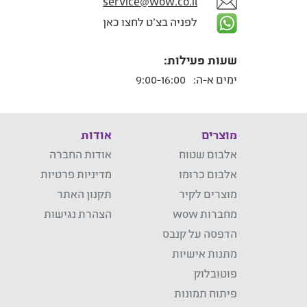
service@wow.co.il
לפניה בצ'ט לחצו כאן
שעות פעילות:
ימים א-ה:
9:00-16:00
מוצרים
אודות
אלבום שטוח
אודות החברה
אלבום כרומו
מדיניות פרטיות
מוצרים לקיר
תקנון האתר
מחברות wow
הצהרת נגישות
הדפסה על קנבס
מתנות אישיות
פוטובלוק
פיתוח תמונות