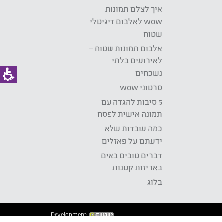
איך לצלם תמונות
wow לאלבום דיגיטלי
שטוח
אלבום תמונות שטוח –
לאירועים בלתי
נשכחים
סרטוני wow
5 סיבות להגדה עם
תמונה אישית לפסח
כמה עובדות שלא
ידעתם על פאזלים
דברים טובים באים
באריזות קטנות
בלוג
Development: