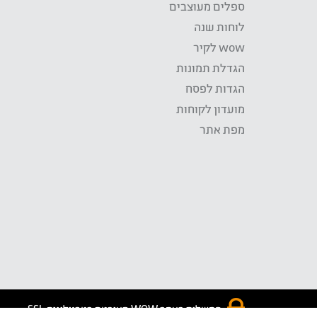
ספלים מעוצבים
לוחות שנה
wow לקיר
הגדלת תמונות
הגדות לפסח
מועדון לקוחות
מפת אתר
התשלום באתר WOW מאובטח בטכנולוגית SSL