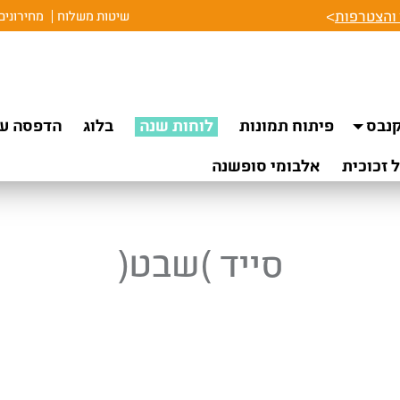
והצטרפות
>
שיטות משלוח
מחירונים
נבס
פיתוח תמונות
לוחות שנה
בלוג
הדפסה על
 זכוכית
אלבומי סופשנה
סייד )שבט(