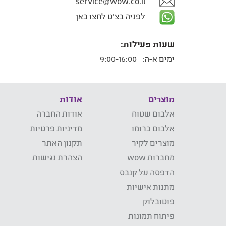
service@wow.co.il
לפניה בצ'ט לחצו כאן
שעות פעילות:
ימים א-ה:
9:00-16:00
מוצרים
אודות
אלבום שטוח
אודות החברה
אלבום כרומו
מדיניות פרטיות
מוצרים לקיר
תקנון האתר
מחברות wow
הצהרת נגישות
הדפסה על קנבס
מתנות אישיות
פוטובלוק
פיתוח תמונות