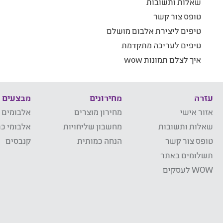
שאלות ותשובות
טופס צור קשר
טיפים ליצירת אלבום מושלם
טיפים לעריכה מתקדמת
איך לצלם תמונות wow
עזרה
מחירונים
מבצעים
אזור אישי
מחירון מוצרים
אלבומים 
שאלות ותשובות
מחשבון שליחויות
אלבומי כר
טופס צור קשר
הנחה כמותית
קנבסים
תשלומים באתר
WOW לעסקים