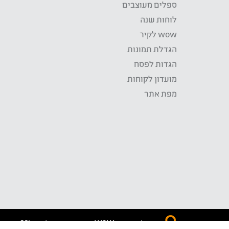
ספלים מעוצבים
לוחות שנה
wow לקיר
הגדלת תמונות
הגדות לפסח
מועדון לקוחות
מפת אתר
התשלום באתר WOW מאובטח בטכנולוגית SSL