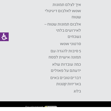
איך לצלם תמונות
wow לאלבום דיגיטלי
שטוח
אלבום תמונות שטוח –
לאירועים בלתי
נשכחים
סרטוני wow
5 סיבות להגדה עם
תמונה אישית לפסח
כמה עובדות שלא
ידעתם על פאזלים
דברים טובים באים
באריזות קטנות
בלוג
Development: