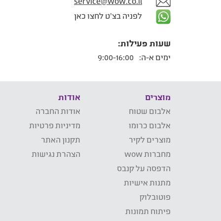
service@wow.co.il
לפניה בצ'ט לחצו כאן
שעות פעילות:
ימים א-ה:
9:00-16:00
מוצרים
אודות
אלבום שטוח
אודות החברה
אלבום כרומו
מדיניות פרטיות
מוצרים לקיר
תקנון האתר
מחברות wow
הצהרת נגישות
הדפסה על קנבס
מתנות אישיות
פוטובלוק
פיתוח תמונות