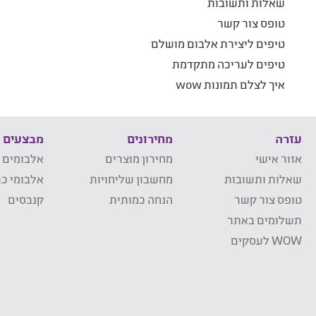
שאלות ותשובות
טופס צור קשר
טיפים ליצירת אלבום מושלם
טיפים לעריכה מתקדמת
איך לצלם תמונות wow
עזרה
מחירונים
מבצעים
אזור אישי
מחירון מוצרים
אלבומים 
שאלות ותשובות
מחשבון שליחויות
אלבומי כר
טופס צור קשר
הנחה כמותית
קנבסים
תשלומים באתר
WOW לעסקים