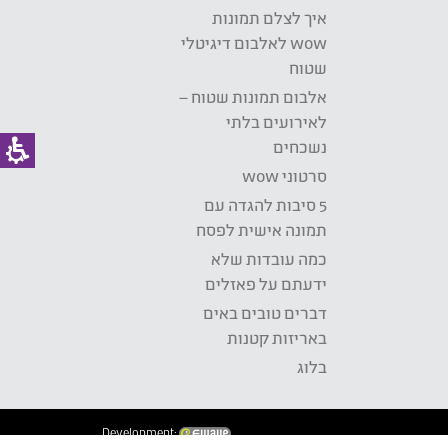
איך לצלם תמונות
wow לאלבום דיגיטלי
שטוח
אלבום תמונות שטוח –
לאירועים בלתי
נשכחים
סרטוני wow
5 סיבות להגדה עם
תמונה אישית לפסח
כמה עובדות שלא
ידעתם על פאזלים
דברים טובים באים
באריזות קטנות
בלוג
Development: