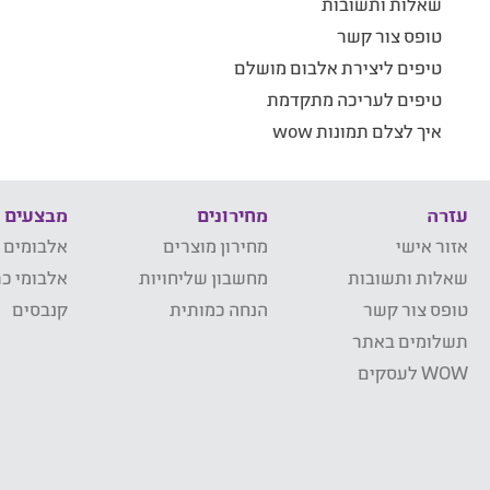
שאלות ותשובות
טופס צור קשר
טיפים ליצירת אלבום מושלם
טיפים לעריכה מתקדמת
איך לצלם תמונות wow
עזרה
מחירונים
מבצעים
אזור אישי
מחירון מוצרים
אלבומים 
שאלות ותשובות
מחשבון שליחויות
אלבומי כר
טופס צור קשר
הנחה כמותית
קנבסים
תשלומים באתר
WOW לעסקים