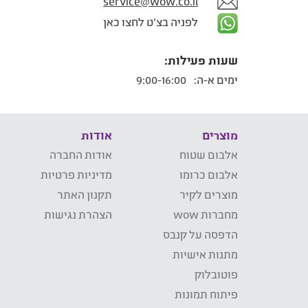
service@wow.co.il
לפניה בצ'ט לחצו כאן
שעות פעילות:
ימים א-ה:
9:00-16:00
מוצרים
אודות
אלבום שטוח
אודות החברה
אלבום כרומו
מדיניות פרטיות
מוצרים לקיר
תקנון האתר
מחברות wow
הצהרת נגישות
הדפסה על קנבס
מתנות אישיות
פוטובלוק
פיתוח תמונות