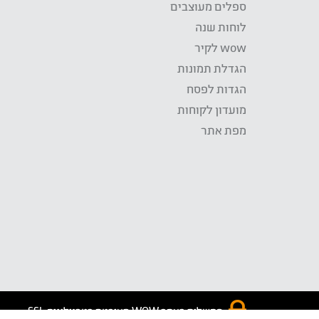
ספלים מעוצבים
לוחות שנה
wow לקיר
הגדלת תמונות
הגדות לפסח
מועדון לקוחות
מפת אתר
התשלום באתר WOW מאובטח בטכנולוגית SSL