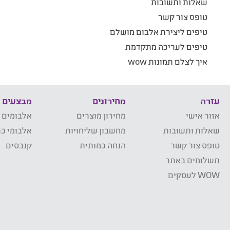
שאלות ותשובות
טופס צור קשר
טיפים ליצירת אלבום מושלם
טיפים לעריכה מתקדמת
איך לצלם תמונות wow
עזרה
מחירונים
מבצעים
אזור אישי
מחירון מוצרים
אלבומים 
שאלות ותשובות
מחשבון שליחויות
אלבומי כר
טופס צור קשר
הנחה כמותית
קנבסים
תשלומים באתר
WOW לעסקים