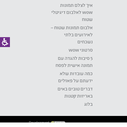
איך לצלם תמונות
wow לאלבום דיגיטלי
שטוח
אלבום תמונות שטוח –
לאירועים בלתי
נשכחים
סרטוני wow
5 סיבות להגדה עם
תמונה אישית לפסח
כמה עובדות שלא
ידעתם על פאזלים
דברים טובים באים
באריזות קטנות
בלוג
Development: