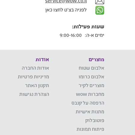
service@wow.co.il
לפניה בצ'ט לחצו כאן
שעות פעילות:
ימים א-ה:
9:00-16:00
מוצרים
אודות
אלבום שטוח
אודות החברה
אלבום כרומו
מדיניות פרטיות
מוצרים לקיר
תקנון האתר
מחברות wow
הצהרת נגישות
הדפסה על קנבס
מתנות אישיות
פוטובלוק
פיתוח תמונות