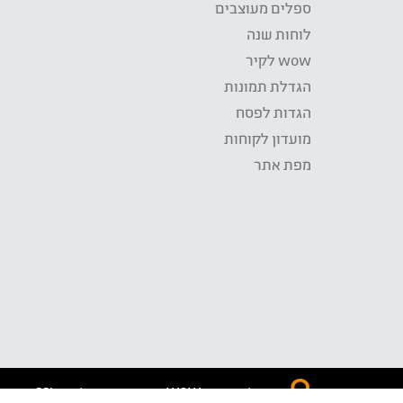
ספלים מעוצבים
לוחות שנה
wow לקיר
הגדלת תמונות
הגדות לפסח
מועדון לקוחות
מפת אתר
התשלום באתר WOW מאובטח בטכנולוגית SSL