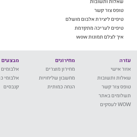
שאלות ותשובות
טופס צור קשר
טיפים ליצירת אלבום מושלם
טיפים לעריכה מתקדמת
איך לצלם תמונות wow
עזרה
מחירונים
מבצעים
אזור אישי
מחירון מוצרים
אלבומים 
שאלות ותשובות
מחשבון שליחויות
אלבומי כר
טופס צור קשר
הנחה כמותית
קנבסים
תשלומים באתר
WOW לעסקים