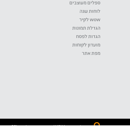
ספלים מעוצבים
לוחות שנה
wow לקיר
הגדלת תמונות
הגדות לפסח
מועדון לקוחות
מפת אתר
התשלום באתר WOW מאובטח בטכנולוגית SSL