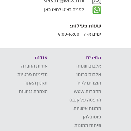
service@wow.co.il
לפניה בצ'ט לחצו כאן
שעות פעילות:
ימים א-ה:
9:00-16:00
מוצרים
אודות
אלבום שטוח
אודות החברה
אלבום כרומו
מדיניות פרטיות
מוצרים לקיר
תקנון האתר
מחברות wow
הצהרת נגישות
הדפסה על קנבס
מתנות אישיות
פוטובלוק
פיתוח תמונות