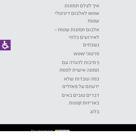
איך לצלם תמונות
wow לאלבום דיגיטלי
שטוח
אלבום תמונות שטוח –
לאירועים בלתי
נשכחים
סרטוני wow
5 סיבות להגדה עם
תמונה אישית לפסח
כמה עובדות שלא
ידעתם על פאזלים
דברים טובים באים
באריזות קטנות
בלוג
Development: