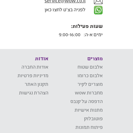
service@wow.co.il
לפניה בצ'ט לחצו כאן
שעות פעילות:
ימים א-ה:
9:00-16:00
מוצרים
אודות
אלבום שטוח
אודות החברה
אלבום כרומו
מדיניות פרטיות
מוצרים לקיר
תקנון האתר
מחברות wow
הצהרת נגישות
הדפסה על קנבס
מתנות אישיות
פוטובלוק
פיתוח תמונות