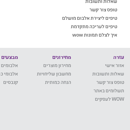
שאלות ותשובות
טופס צור קשר
טיפים ליצירת אלבום מושלם
טיפים לעריכה מתקדמת
איך לצלם תמונות wow
עזרה
מחירונים
מבצעים
אזור אישי
מחירון מוצרים
אלבומים 
שאלות ותשובות
מחשבון שליחויות
אלבומי כר
טופס צור קשר
הנחה כמותית
קנבסים
תשלומים באתר
WOW לעסקים