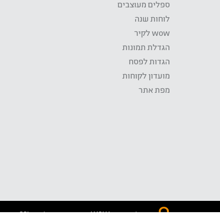
ספלים מעוצבים
לוחות שנה
wow לקיר
הגדלת תמונות
הגדות לפסח
מועדון לקוחות
מפת אתר
התשלום באתר WOW מאובטח בטכנולוגית SSL