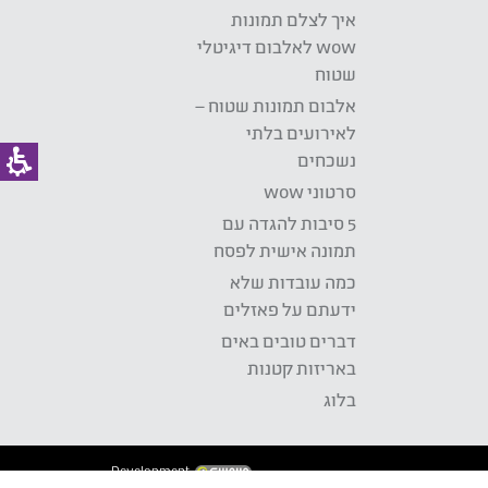
איך לצלם תמונות
wow לאלבום דיגיטלי
שטוח
אלבום תמונות שטוח –
לאירועים בלתי
נשכחים
סרטוני wow
5 סיבות להגדה עם
תמונה אישית לפסח
כמה עובדות שלא
ידעתם על פאזלים
דברים טובים באים
באריזות קטנות
בלוג
Development: