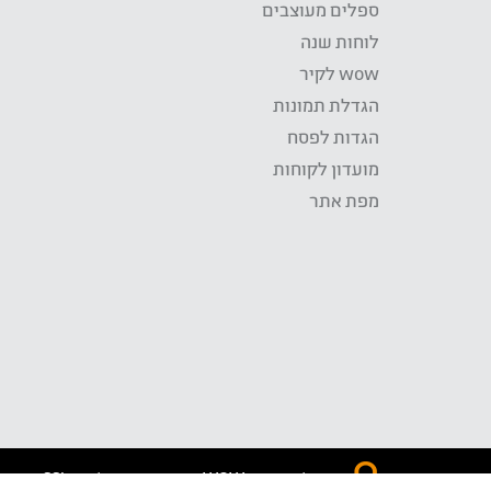
ספלים מעוצבים
לוחות שנה
wow לקיר
הגדלת תמונות
הגדות לפסח
מועדון לקוחות
מפת אתר
התשלום באתר WOW מאובטח בטכנולוגית SSL