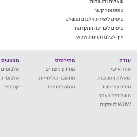
שאלות ותשובות
טופס צור קשר
טיפים ליצירת אלבום מושלם
טיפים לעריכה מתקדמת
איך לצלם תמונות wow
עזרה
מחירונים
מבצעים
אזור אישי
מחירון מוצרים
אלבומים 
שאלות ותשובות
מחשבון שליחויות
אלבומי כר
טופס צור קשר
הנחה כמותית
קנבסים
תשלומים באתר
WOW לעסקים