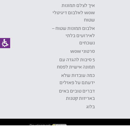
איך לצלם תמונות
wow לאלבום דיגיטלי
שטוח
אלבום תמונות שטוח –
לאירועים בלתי
נשכחים
סרטוני wow
5 סיבות להגדה עם
תמונה אישית לפסח
כמה עובדות שלא
ידעתם על פאזלים
דברים טובים באים
באריזות קטנות
בלוג
Development: