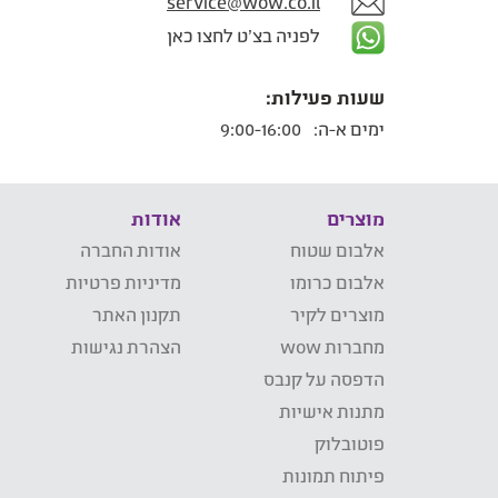
service@wow.co.il
לפניה בצ'ט לחצו כאן
שעות פעילות:
ימים א-ה:
9:00-16:00
מוצרים
אודות
אלבום שטוח
אודות החברה
אלבום כרומו
מדיניות פרטיות
מוצרים לקיר
תקנון האתר
מחברות wow
הצהרת נגישות
הדפסה על קנבס
מתנות אישיות
פוטובלוק
פיתוח תמונות