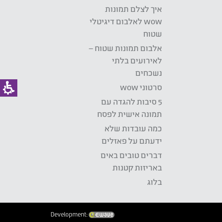
איך לצלם תמונות
wow לאלבום דיגיטלי
שטוח
אלבום תמונות שטוח –
לאירועים בלתי
נשכחים
סרטוני wow
5 סיבות להגדה עם
תמונה אישית לפסח
כמה עובדות שלא
ידעתם על פאזלים
דברים טובים באים
באריזות קטנות
בלוג
Development: