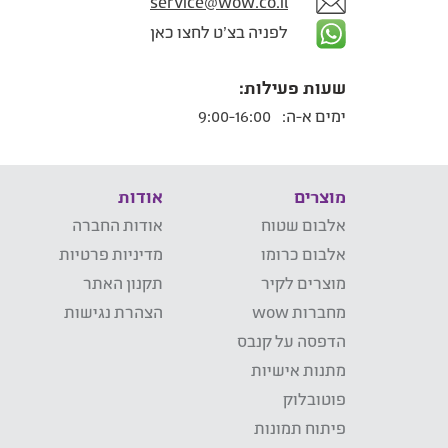
service@wow.co.il
לפניה בצ'ט לחצו כאן
שעות פעילות:
ימים א-ה:
9:00-16:00
מוצרים
אודות
אלבום שטוח
אודות החברה
אלבום כרומו
מדיניות פרטיות
מוצרים לקיר
תקנון האתר
מחברות wow
הצהרת נגישות
הדפסה על קנבס
מתנות אישיות
פוטובלוק
פיתוח תמונות