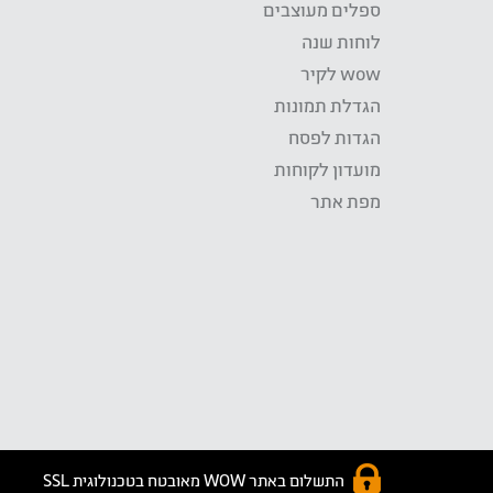
ספלים מעוצבים
לוחות שנה
wow לקיר
הגדלת תמונות
הגדות לפסח
מועדון לקוחות
מפת אתר
התשלום באתר WOW מאובטח בטכנולוגית SSL