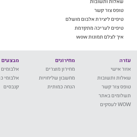
שאלות ותשובות
טופס צור קשר
טיפים ליצירת אלבום מושלם
טיפים לעריכה מתקדמת
איך לצלם תמונות wow
עזרה
מחירונים
מבצעים
אזור אישי
מחירון מוצרים
אלבומים 
שאלות ותשובות
מחשבון שליחויות
אלבומי כר
טופס צור קשר
הנחה כמותית
קנבסים
תשלומים באתר
WOW לעסקים