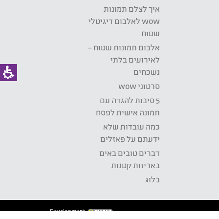
איך לצלם תמונות
wow לאלבום דיגיטלי
שטוח
אלבום תמונות שטוח –
לאירועים בלתי
נשכחים
סרטוני wow
5 סיבות להגדה עם
תמונה אישית לפסח
כמה עובדות שלא
ידעתם על פאזלים
דברים טובים באים
באריזות קטנות
בלוג
Development: