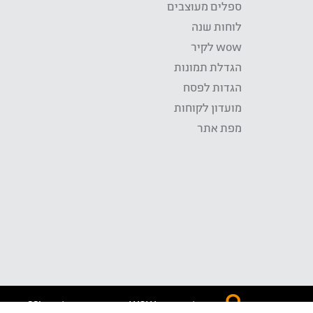
ספלים מעוצבים
לוחות שנה
wow לקיר
הגדלת תמונות
הגדות לפסח
מועדון לקוחות
מפת אתר
התשלום באתר WOW מאובטח בטכנולוגית SSL