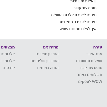
שאלות ותשובות
טופס צור קשר
טיפים ליצירת אלבום מושלם
טיפים לעריכה מתקדמת
איך לצלם תמונות wow
עזרה
מחירונים
מבצעים
אזור אישי
מחירון מוצרים
אלבומים 
שאלות ותשובות
מחשבון שליחויות
אלבומי כר
טופס צור קשר
הנחה כמותית
קנבסים
תשלומים באתר
WOW לעסקים