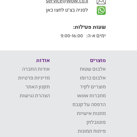
service@wow.co.il
לפניה בצ'ט לחצו כאן
שעות פעילות:
ימים א-ה:
9:00-16:00
מוצרים
אודות
אלבום שטוח
אודות החברה
אלבום כרומו
מדיניות פרטיות
מוצרים לקיר
תקנון האתר
מחברות wow
הצהרת נגישות
הדפסה על קנבס
מתנות אישיות
פוטובלוק
פיתוח תמונות