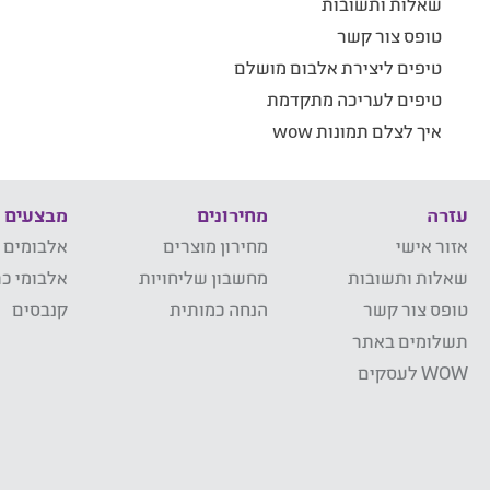
שאלות ותשובות
טופס צור קשר
טיפים ליצירת אלבום מושלם
טיפים לעריכה מתקדמת
איך לצלם תמונות wow
עזרה
מחירונים
מבצעים
אזור אישי
מחירון מוצרים
אלבומים 
שאלות ותשובות
מחשבון שליחויות
אלבומי כר
טופס צור קשר
הנחה כמותית
קנבסים
תשלומים באתר
WOW לעסקים