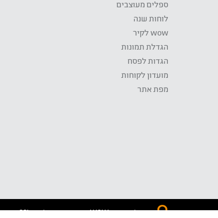
ספלים מעוצבים
לוחות שנה
wow לקיר
הגדלת תמונות
הגדות לפסח
מועדון לקוחות
מפת אתר
התשלום באתר WOW מאובטח בטכנולוגית SSL