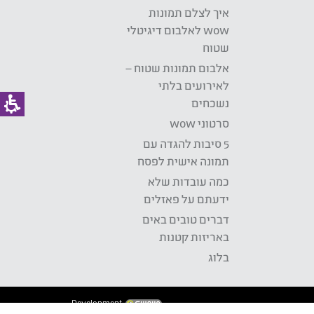
איך לצלם תמונות
wow לאלבום דיגיטלי
שטוח
אלבום תמונות שטוח –
לאירועים בלתי
נשכחים
סרטוני wow
5 סיבות להגדה עם
תמונה אישית לפסח
כמה עובדות שלא
ידעתם על פאזלים
דברים טובים באים
באריזות קטנות
בלוג
Development: