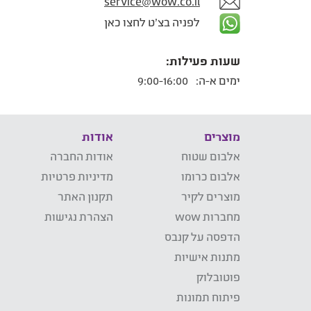
service@wow.co.il
לפניה בצ'ט לחצו כאן
שעות פעילות:
ימים א-ה:
9:00-16:00
מוצרים
אודות
אלבום שטוח
אודות החברה
אלבום כרומו
מדיניות פרטיות
מוצרים לקיר
תקנון האתר
מחברות wow
הצהרת נגישות
הדפסה על קנבס
מתנות אישיות
פוטובלוק
פיתוח תמונות