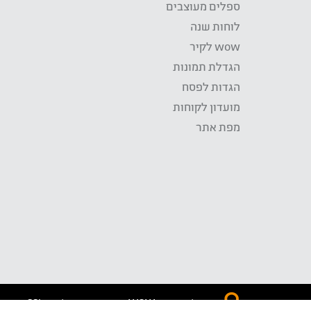
ספלים מעוצבים
לוחות שנה
wow לקיר
הגדלת תמונות
הגדות לפסח
מועדון לקוחות
מפת אתר
התשלום באתר WOW מאובטח בטכנולוגית SSL