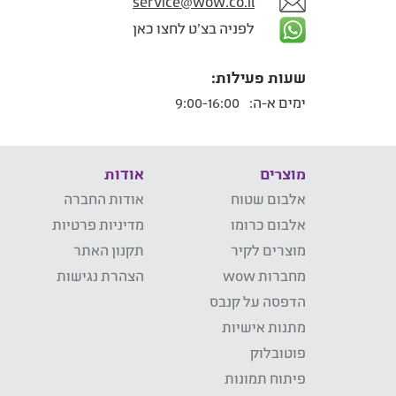
service@wow.co.il
לפניה בצ'ט לחצו כאן
שעות פעילות:
ימים א-ה:
9:00-16:00
מוצרים
אודות
אלבום שטוח
אודות החברה
אלבום כרומו
מדיניות פרטיות
מוצרים לקיר
תקנון האתר
מחברות wow
הצהרת נגישות
הדפסה על קנבס
מתנות אישיות
פוטובלוק
פיתוח תמונות