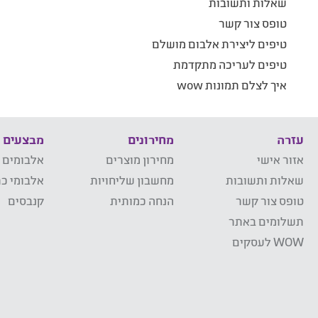
שאלות ותשובות
טופס צור קשר
טיפים ליצירת אלבום מושלם
טיפים לעריכה מתקדמת
איך לצלם תמונות wow
עזרה
מחירונים
מבצעים
אזור אישי
מחירון מוצרים
אלבומים 
שאלות ותשובות
מחשבון שליחויות
אלבומי כר
טופס צור קשר
הנחה כמותית
קנבסים
תשלומים באתר
WOW לעסקים