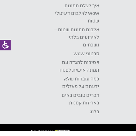
איך לצלם תמונות
wow לאלבום דיגיטלי
שטוח
אלבום תמונות שטוח –
לאירועים בלתי
נשכחים
סרטוני wow
5 סיבות להגדה עם
תמונה אישית לפסח
כמה עובדות שלא
ידעתם על פאזלים
דברים טובים באים
באריזות קטנות
בלוג
Development: