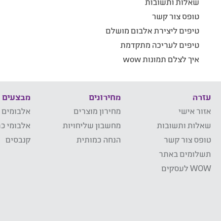
שאלות ותשובות
טופס צור קשר
טיפים ליצירת אלבום מושלם
טיפים לעריכה מתקדמת
איך לצלם תמונות wow
עזרה
מחירונים
מבצעים
אזור אישי
מחירון מוצרים
אלבומים 
שאלות ותשובות
מחשבון שליחויות
אלבומי כר
טופס צור קשר
הנחה כמותית
קנבסים
תשלומים באתר
WOW לעסקים