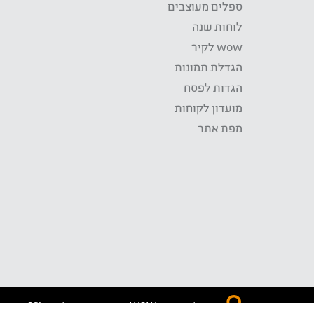
ספלים מעוצבים
לוחות שנה
wow לקיר
הגדלת תמונות
הגדות לפסח
מועדון לקוחות
מפת אתר
התשלום באתר WOW מאובטח בטכנולוגית SSL