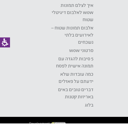
איך לצלם תמונות
wow לאלבום דיגיטלי
שטוח
אלבום תמונות שטוח –
לאירועים בלתי
נשכחים
סרטוני wow
5 סיבות להגדה עם
תמונה אישית לפסח
כמה עובדות שלא
ידעתם על פאזלים
דברים טובים באים
באריזות קטנות
בלוג
Development: