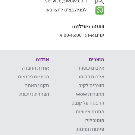
service@wow.co.il
לפניה בצ'ט לחצו כאן
שעות פעילות:
ימים א-ה:
9:00-16:00
מוצרים
אודות
אלבום שטוח
אודות החברה
אלבום כרומו
מדיניות פרטיות
מוצרים לקיר
תקנון האתר
מחברות wow
הצהרת נגישות
הדפסה על קנבס
מתנות אישיות
פוטובלוק
פיתוח תמונות