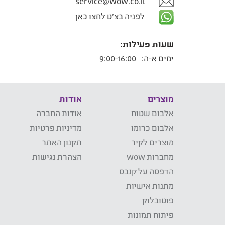
service@wow.co.il
לפניה בצ'ט לחצו כאן
שעות פעילות:
ימים א-ה:
9:00-16:00
מוצרים
אודות
אלבום שטוח
אודות החברה
אלבום כרומו
מדיניות פרטיות
מוצרים לקיר
תקנון האתר
מחברות wow
הצהרת נגישות
הדפסה על קנבס
מתנות אישיות
פוטובלוק
פיתוח תמונות