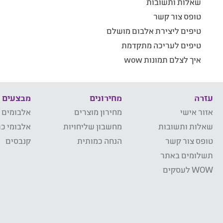
שאלות ותשובות
טופס צור קשר
טיפים ליצירת אלבום מושלם
טיפים לעריכה מתקדמת
איך לצלם תמונות wow
עזרה
מחירונים
מבצעים
אזור אישי
מחירון מוצרים
אלבומים 
שאלות ותשובות
מחשבון שליחויות
אלבומי כר
טופס צור קשר
הנחה כמותית
קנבסים
תשלומים באתר
WOW לעסקים