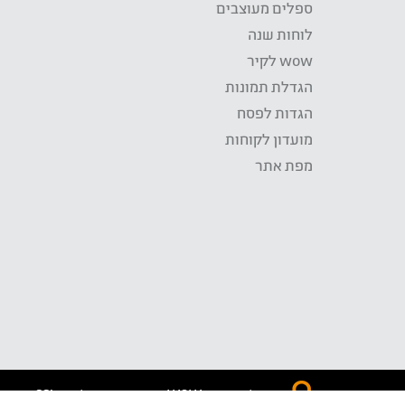
ספלים מעוצבים
לוחות שנה
wow לקיר
הגדלת תמונות
הגדות לפסח
מועדון לקוחות
מפת אתר
התשלום באתר WOW מאובטח בטכנולוגית SSL