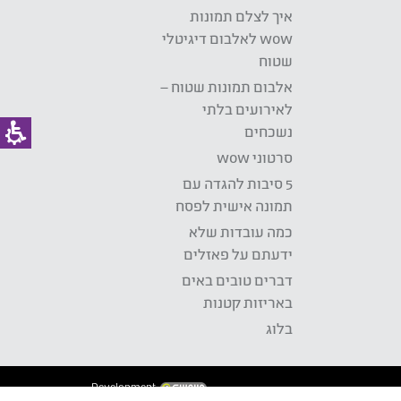
איך לצלם תמונות
wow לאלבום דיגיטלי
שטוח
אלבום תמונות שטוח –
לאירועים בלתי
נשכחים
סרטוני wow
5 סיבות להגדה עם
תמונה אישית לפסח
כמה עובדות שלא
ידעתם על פאזלים
דברים טובים באים
באריזות קטנות
בלוג
Development: