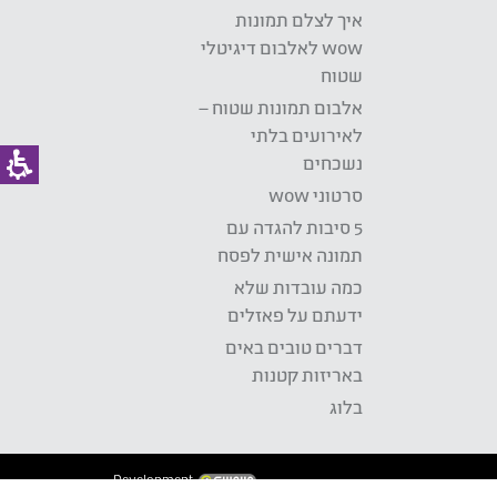
איך לצלם תמונות
wow לאלבום דיגיטלי
שטוח
אלבום תמונות שטוח –
לאירועים בלתי
נשכחים
סרטוני wow
5 סיבות להגדה עם
תמונה אישית לפסח
כמה עובדות שלא
ידעתם על פאזלים
דברים טובים באים
באריזות קטנות
בלוג
Development: