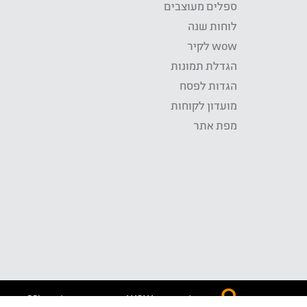
ספלים מעוצבים
לוחות שנה
wow לקיר
הגדלת תמונות
הגדות לפסח
מועדון לקוחות
מפת אתר
התשלום באתר WOW מאובטח בטכנולוגית SSL