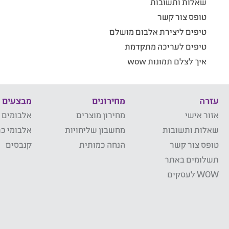
שאלות ותשובות
טופס צור קשר
טיפים ליצירת אלבום מושלם
טיפים לעריכה מתקדמת
איך לצלם תמונות wow
עזרה
מחירונים
מבצעים
אזור אישי
מחירון מוצרים
אלבומים 
שאלות ותשובות
מחשבון שליחויות
אלבומי כר
טופס צור קשר
הנחה כמותית
קנבסים
תשלומים באתר
WOW לעסקים