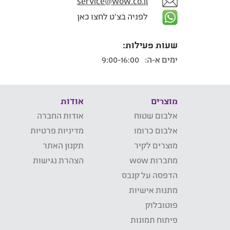
service@wow.co.il
לפניה בצ'ט לחצו כאן
שעות פעילות:
ימים א-ה:
9:00-16:00
מוצרים
אודות
אלבום שטוח
אודות החברה
אלבום כרומו
מדיניות פרטיות
מוצרים לקיר
תקנון האתר
מחברות wow
הצהרת נגישות
הדפסה על קנבס
מתנות אישיות
פוטובלוק
פיתוח תמונות