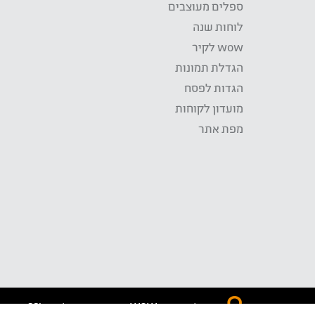
ספלים מעוצבים
לוחות שנה
wow לקיר
הגדלת תמונות
הגדות לפסח
מועדון לקוחות
מפת אתר
התשלום באתר WOW מאובטח בטכנולוגית SSL