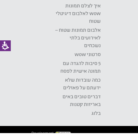
איך לצלם תמונות
wow לאלבום דיגיטלי
שטוח
אלבום תמונות שטוח –
לאירועים בלתי
נשכחים
סרטוני wow
5 סיבות להגדה עם
תמונה אישית לפסח
כמה עובדות שלא
ידעתם על פאזלים
דברים טובים באים
באריזות קטנות
בלוג
Development: