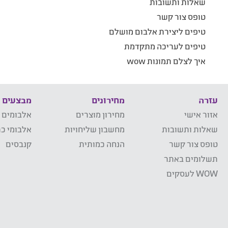
שאלות ותשובות
טופס צור קשר
טיפים ליצירת אלבום מושלם
טיפים לעריכה מתקדמת
איך לצלם תמונות wow
עזרה
מחירונים
מבצעים
אזור אישי
מחירון מוצרים
אלבומים 
שאלות ותשובות
מחשבון שליחויות
אלבומי כר
טופס צור קשר
הנחה כמותית
קנבסים
תשלומים באתר
WOW לעסקים