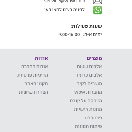
service@wow.co.il
לפניה בצ'ט לחצו כאן
שעות פעילות:
ימים א-ה:
9:00-16:00
מוצרים
אודות
אלבום שטוח
אודות החברה
אלבום כרומו
מדיניות פרטיות
מוצרים לקיר
תקנון האתר
מחברות wow
הצהרת נגישות
הדפסה על קנבס
מתנות אישיות
פוטובלוק
פיתוח תמונות