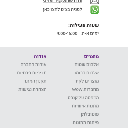
service@wow.co.il
לפניה בצ'ט לחצו כאן
שעות פעילות:
ימים א-ה:
9:00-16:00
מוצרים
אודות
אלבום שטוח
אודות החברה
אלבום כרומו
מדיניות פרטיות
מוצרים לקיר
תקנון האתר
מחברות wow
הצהרת נגישות
הדפסה על קנבס
מתנות אישיות
פוטובלוק
פיתוח תמונות