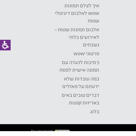
איך לצלם תמונות
wow לאלבום דיגיטלי
שטוח
אלבום תמונות שטוח –
לאירועים בלתי
נשכחים
סרטוני wow
5 סיבות להגדה עם
תמונה אישית לפסח
כמה עובדות שלא
ידעתם על פאזלים
דברים טובים באים
באריזות קטנות
בלוג
Development: