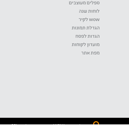
ספלים מעוצבים
לוחות שנה
wow לקיר
הגדלת תמונות
הגדות לפסח
מועדון לקוחות
מפת אתר
התשלום באתר WOW מאובטח בטכנולוגית SSL