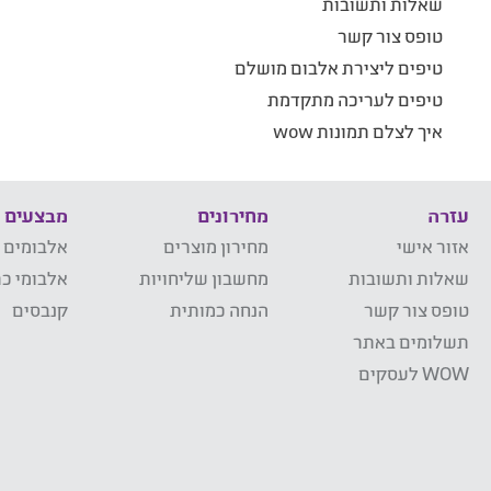
שאלות ותשובות
טופס צור קשר
טיפים ליצירת אלבום מושלם
טיפים לעריכה מתקדמת
איך לצלם תמונות wow
עזרה
מחירונים
מבצעים
אזור אישי
מחירון מוצרים
אלבומים 
שאלות ותשובות
מחשבון שליחויות
אלבומי כר
טופס צור קשר
הנחה כמותית
קנבסים
תשלומים באתר
WOW לעסקים