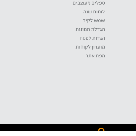
ספלים מעוצבים
לוחות שנה
wow לקיר
הגדלת תמונות
הגדות לפסח
מועדון לקוחות
מפת אתר
התשלום באתר WOW מאובטח בטכנולוגית SSL