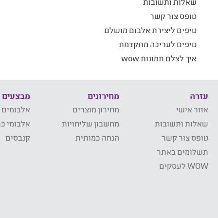
שאלות ותשובות
טופס צור קשר
טיפים ליצירת אלבום מושלם
טיפים לעריכה מתקדמת
איך לצלם תמונות wow
עזרה
מחירונים
מבצעים
אזור אישי
מחירון מוצרים
אלבומים 
שאלות ותשובות
מחשבון שליחויות
אלבומי כר
טופס צור קשר
הנחה כמותית
קנבסים
תשלומים באתר
WOW לעסקים