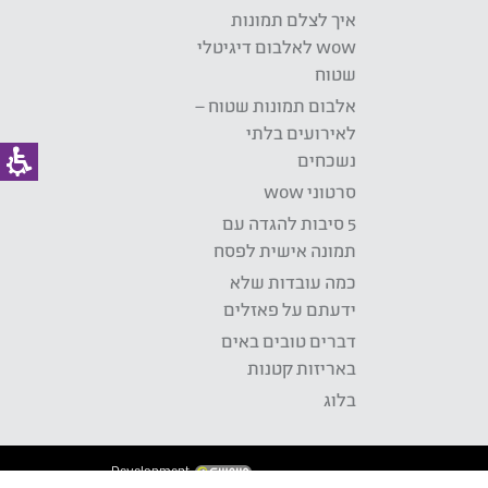
איך לצלם תמונות
wow לאלבום דיגיטלי
שטוח
אלבום תמונות שטוח –
לאירועים בלתי
נשכחים
סרטוני wow
5 סיבות להגדה עם
תמונה אישית לפסח
כמה עובדות שלא
ידעתם על פאזלים
דברים טובים באים
באריזות קטנות
בלוג
Development: