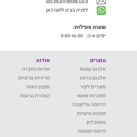
service@wow.co.il
לפניה בצ'ט לחצו כאן
שעות פעילות:
ימים א-ה:
9:00-16:00
מוצרים
אודות
אלבום שטוח
אודות החברה
אלבום כרומו
מדיניות פרטיות
מוצרים לקיר
תקנון האתר
מחברות wow
הצהרת נגישות
הדפסה על קנבס
מתנות אישיות
פוטובלוק
פיתוח תמונות