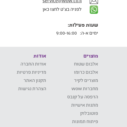
service@wow.co.il
לפניה בצ'ט לחצו כאן
שעות פעילות:
ימים א-ה:
9:00-16:00
מוצרים
אודות
אלבום שטוח
אודות החברה
אלבום כרומו
מדיניות פרטיות
מוצרים לקיר
תקנון האתר
מחברות wow
הצהרת נגישות
הדפסה על קנבס
מתנות אישיות
פוטובלוק
פיתוח תמונות