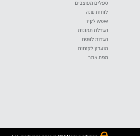
ספלים מעוצבים
לוחות שנה
wow לקיר
הגדלת תמונות
הגדות לפסח
מועדון לקוחות
מפת אתר
התשלום באתר WOW מאובטח בטכנולוגית SSL