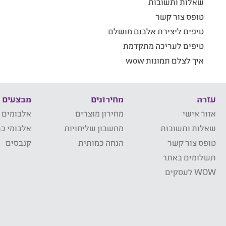
שאלות ותשובות
טופס צור קשר
טיפים ליצירת אלבום מושלם
טיפים לעריכה מתקדמת
איך לצלם תמונות wow
עזרה
מחירונים
מבצעים
אזור אישי
מחירון מוצרים
אלבומים 
שאלות ותשובות
מחשבון שליחויות
אלבומי כר
טופס צור קשר
הנחה כמותית
קנבסים
תשלומים באתר
WOW לעסקים