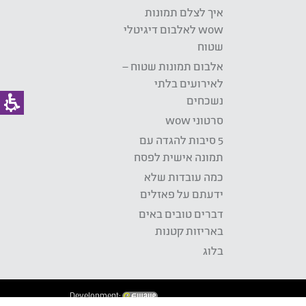
איך לצלם תמונות
wow לאלבום דיגיטלי
שטוח
אלבום תמונות שטוח –
לאירועים בלתי
נשכחים
סרטוני wow
5 סיבות להגדה עם
תמונה אישית לפסח
כמה עובדות שלא
ידעתם על פאזלים
דברים טובים באים
באריזות קטנות
בלוג
Development: