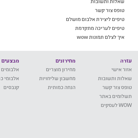
שאלות ותשובות
טופס צור קשר
טיפים ליצירת אלבום מושלם
טיפים לעריכה מתקדמת
איך לצלם תמונות wow
עזרה
מחירונים
מבצעים
אזור אישי
מחירון מוצרים
אלבומים 
שאלות ותשובות
מחשבון שליחויות
אלבומי כר
טופס צור קשר
הנחה כמותית
קנבסים
תשלומים באתר
WOW לעסקים