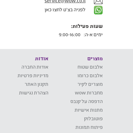
service@wow.co.il
לפניה בצ'ט לחצו כאן
שעות פעילות:
ימים א-ה:
9:00-16:00
מוצרים
אודות
אלבום שטוח
אודות החברה
אלבום כרומו
מדיניות פרטיות
מוצרים לקיר
תקנון האתר
מחברות wow
הצהרת נגישות
הדפסה על קנבס
מתנות אישיות
פוטובלוק
פיתוח תמונות