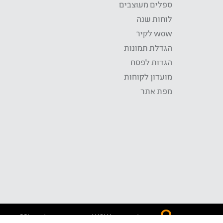
ספלים מעוצבים
לוחות שנה
wow לקיר
הגדלת תמונות
הגדות לפסח
מועדון לקוחות
מפת אתר
התשלום באתר WOW מאובטח בטכנולוגית SSL