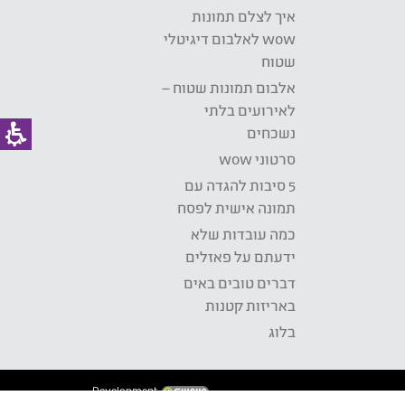
איך לצלם תמונות
wow לאלבום דיגיטלי
שטוח
אלבום תמונות שטוח –
לאירועים בלתי
נשכחים
סרטוני wow
5 סיבות להגדה עם
תמונה אישית לפסח
כמה עובדות שלא
ידעתם על פאזלים
דברים טובים באים
באריזות קטנות
בלוג
Development: