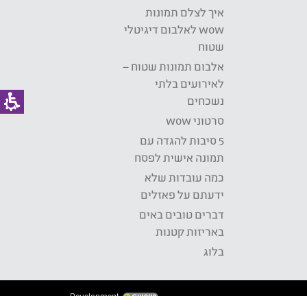
איך לצלם תמונות
wow לאלבום דיגיטלי
שטוח
אלבום תמונות שטוח –
לאירועים בלתי
נשכחים
סרטוני wow
5 סיבות להגדה עם
תמונה אישית לפסח
כמה עובדות שלא
ידעתם על פאזלים
דברים טובים באים
באריזות קטנות
בלוג
Development: