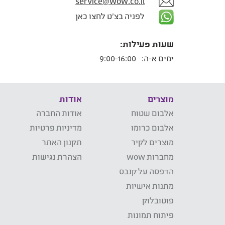
service@wow.co.il
לפניה בצ'ט לחצו כאן
שעות פעילות:
ימים א-ה:
9:00-16:00
מוצרים
אודות
אלבום שטוח
אודות החברה
אלבום כרומו
מדיניות פרטיות
מוצרים לקיר
תקנון האתר
מחברות wow
הצהרת נגישות
הדפסה על קנבס
מתנות אישיות
פוטובלוק
פיתוח תמונות