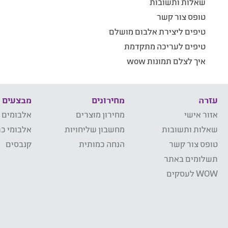
שאלות ותשובות
טופס צור קשר
טיפים ליצירת אלבום מושלם
טיפים לעריכה מתקדמת
איך לצלם תמונות wow
עזרה
מחירונים
מבצעים
אזור אישי
מחירון מוצרים
אלבומים 
שאלות ותשובות
מחשבון שליחויות
אלבומי כר
טופס צור קשר
הנחה כמותית
קנבסים
תשלומים באתר
WOW לעסקים