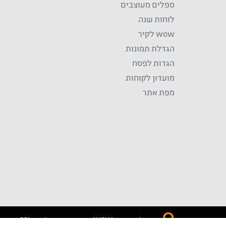
ספלים מעוצבים
לוחות שנה
wow לקיר
הגדלת תמונות
הגדות לפסח
מועדון לקוחות
מפת אתר
התשלום באתר WOW מאובטח בטכנולוגית SSL