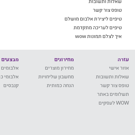
שאלות ותשובות
טופס צור קשר
טיפים ליצירת אלבום מושלם
טיפים לעריכה מתקדמת
איך לצלם תמונות wow
עזרה
מחירונים
מבצעים
אזור אישי
מחירון מוצרים
אלבומים 
שאלות ותשובות
מחשבון שליחויות
אלבומי כר
טופס צור קשר
הנחה כמותית
קנבסים
תשלומים באתר
WOW לעסקים