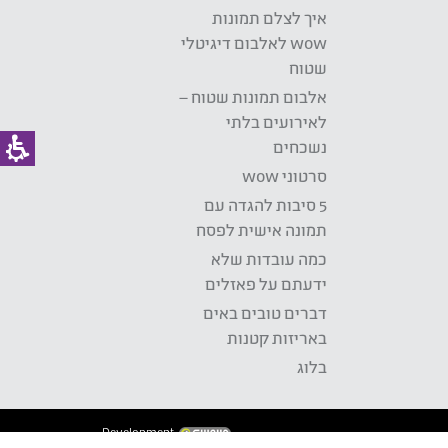
איך לצלם תמונות
wow לאלבום דיגיטלי
שטוח
אלבום תמונות שטוח –
לאירועים בלתי
נשכחים
סרטוני wow
5 סיבות להגדה עם
תמונה אישית לפסח
כמה עובדות שלא
ידעתם על פאזלים
דברים טובים באים
באריזות קטנות
בלוג
Development: