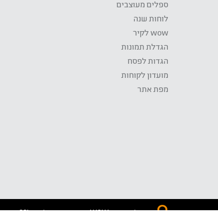
ספלים מעוצבים
לוחות שנה
wow לקיר
הגדלת תמונות
הגדות לפסח
מועדון לקוחות
מפת אתר
התשלום באתר WOW מאובטח בטכנולוגית SSL