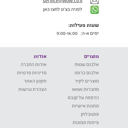
service@wow.co.il
לפניה בצ'ט לחצו כאן
שעות פעילות:
ימים א-ה:
9:00-16:00
מוצרים
אודות
אלבום שטוח
אודות החברה
אלבום כרומו
מדיניות פרטיות
מוצרים לקיר
תקנון האתר
מחברות wow
הצהרת נגישות
הדפסה על קנבס
מתנות אישיות
פוטובלוק
פיתוח תמונות