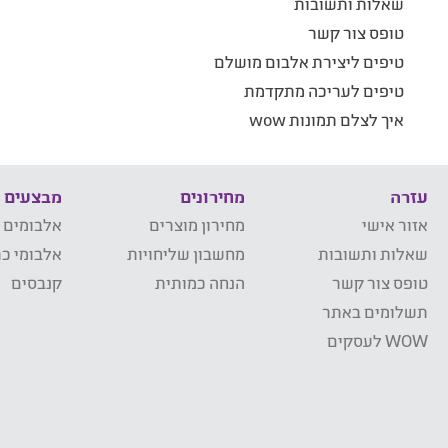
שאלות ותשובות
טופס צור קשר
טיפים ליצירת אלבום מושלם
טיפים לעריכה מתקדמת
איך לצלם תמונות wow
עזרה
מחירונים
מבצעים
אזור אישי
מחירון מוצרים
אלבומים 
שאלות ותשובות
מחשבון שליחויות
אלבומי כר
טופס צור קשר
הנחה כמותית
קנבסים
תשלומים באתר
WOW לעסקים