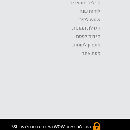
ספלים מעוצבים
לוחות שנה
wow לקיר
הגדלת תמונות
הגדות לפסח
מועדון לקוחות
מפת אתר
התשלום באתר WOW מאובטח בטכנולוגית SSL