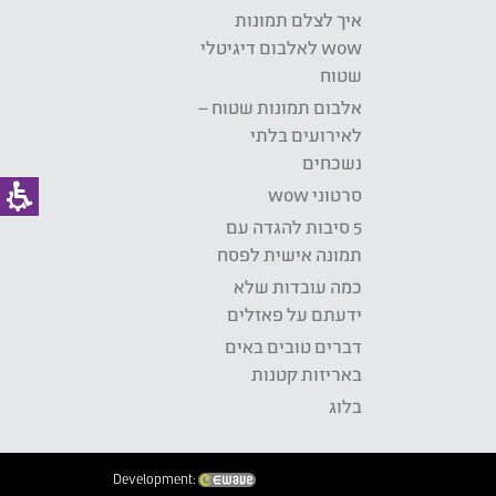
איך לצלם תמונות
wow לאלבום דיגיטלי
שטוח
אלבום תמונות שטוח –
לאירועים בלתי
נשכחים
סרטוני wow
5 סיבות להגדה עם
תמונה אישית לפסח
כמה עובדות שלא
ידעתם על פאזלים
דברים טובים באים
באריזות קטנות
בלוג
Development: