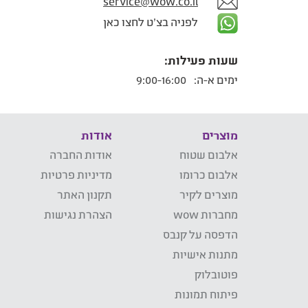
service@wow.co.il
לפניה בצ'ט לחצו כאן
שעות פעילות:
ימים א-ה:
9:00-16:00
מוצרים
אודות
אלבום שטוח
אודות החברה
אלבום כרומו
מדיניות פרטיות
מוצרים לקיר
תקנון האתר
מחברות wow
הצהרת נגישות
הדפסה על קנבס
מתנות אישיות
פוטובלוק
פיתוח תמונות