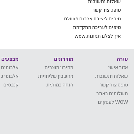
שאלות ותשובות
טופס צור קשר
טיפים ליצירת אלבום מושלם
טיפים לעריכה מתקדמת
איך לצלם תמונות wow
עזרה
מחירונים
מבצעים
אזור אישי
מחירון מוצרים
אלבומים 
שאלות ותשובות
מחשבון שליחויות
אלבומי כר
טופס צור קשר
הנחה כמותית
קנבסים
תשלומים באתר
WOW לעסקים