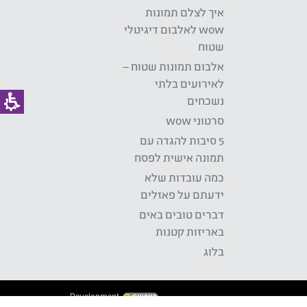
איך לצלם תמונות
wow לאלבום דיגיטלי
שטוח
אלבום תמונות שטוח –
לאירועים בלתי
נשכחים
סרטוני wow
5 סיבות להגדה עם
תמונה אישית לפסח
כמה עובדות שלא
ידעתם על פאזלים
דברים טובים באים
באריזות קטנות
בלוג
Development: