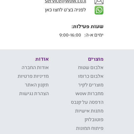
service@wow.co.il
לפניה בצ'ט לחצו כאן
שעות פעילות:
ימים א-ה:
9:00-16:00
מוצרים
אודות
אלבום שטוח
אודות החברה
אלבום כרומו
מדיניות פרטיות
מוצרים לקיר
תקנון האתר
מחברות wow
הצהרת נגישות
הדפסה על קנבס
מתנות אישיות
פוטובלוק
פיתוח תמונות