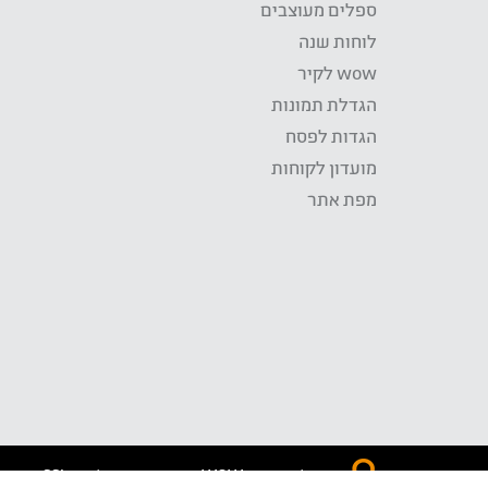
ספלים מעוצבים
לוחות שנה
wow לקיר
הגדלת תמונות
הגדות לפסח
מועדון לקוחות
מפת אתר
התשלום באתר WOW מאובטח בטכנולוגית SSL