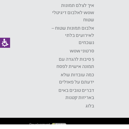
איך לצלם תמונות
wow לאלבום דיגיטלי
שטוח
אלבום תמונות שטוח –
לאירועים בלתי
נשכחים
סרטוני wow
5 סיבות להגדה עם
תמונה אישית לפסח
כמה עובדות שלא
ידעתם על פאזלים
דברים טובים באים
באריזות קטנות
בלוג
Development: