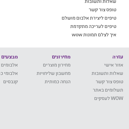
שאלות ותשובות
טופס צור קשר
טיפים ליצירת אלבום מושלם
טיפים לעריכה מתקדמת
איך לצלם תמונות wow
עזרה
מחירונים
מבצעים
אזור אישי
מחירון מוצרים
אלבומים 
שאלות ותשובות
מחשבון שליחויות
אלבומי כר
טופס צור קשר
הנחה כמותית
קנבסים
תשלומים באתר
WOW לעסקים