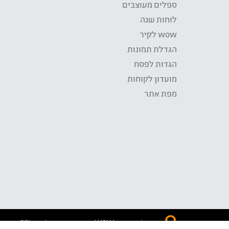
ספלים מעוצבים
לוחות שנה
wow לקיר
הגדלת תמונות
הגדות לפסח
מועדון לקוחות
מפת אתר
התשלום באתר WOW מאובטח בטכנולוגית SSL