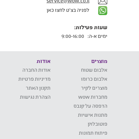
service@wow.co.il
לפניה בצ'ט לחצו כאן
שעות פעילות:
ימים א-ה:
9:00-16:00
מוצרים
אודות
אלבום שטוח
אודות החברה
אלבום כרומו
מדיניות פרטיות
מוצרים לקיר
תקנון האתר
מחברות wow
הצהרת נגישות
הדפסה על קנבס
מתנות אישיות
פוטובלוק
פיתוח תמונות