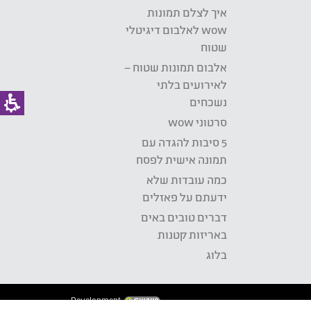
איך לצלם תמונות
wow לאלבום דיגיטלי
שטוח
אלבום תמונות שטוח –
לאירועים בלתי
נשכחים
סרטוני wow
5 סיבות להגדה עם
תמונה אישית לפסח
כמה עובדות שלא
ידעתם על פאזלים
דברים טובים באים
באריזות קטנות
בלוג
Development: