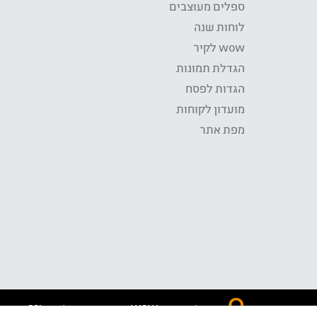
ספלים מעוצבים
לוחות שנה
wow לקיר
הגדלת תמונות
הגדות לפסח
מועדון לקוחות
מפת אתר
התשלום באתר WOW מאובטח בטכנולוגית SSL