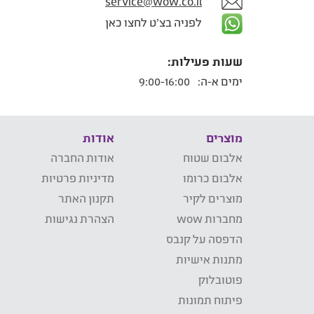
service@wow.co.il
לפניה בצ'ט לחצו כאן
שעות פעילות:
ימים א-ה:
9:00-16:00
מוצרים
אודות
אלבום שטוח
אודות החברה
אלבום כרומו
מדיניות פרטיות
מוצרים לקיר
תקנון האתר
מחברות wow
הצהרת נגישות
הדפסה על קנבס
מתנות אישיות
פוטובלוק
פיתוח תמונות