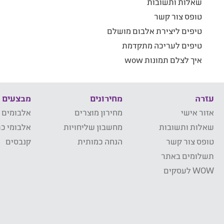
שאלות ותשובות
טופס צור קשר
טיפים ליצירת אלבום מושלם
טיפים לעריכה מתקדמת
איך לצלם תמונות wow
עזרה
מחירונים
מבצעים
אזור אישי
מחירון מוצרים
אלבומים 
שאלות ותשובות
מחשבון שליחויות
אלבומי כר
טופס צור קשר
הנחה כמותית
קנבסים
תשלומים באתר
WOW לעסקים