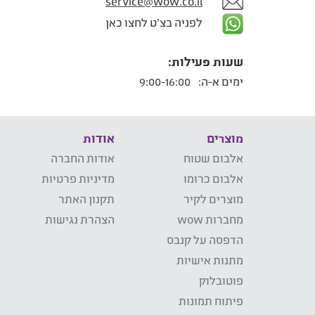
service@wow.co.il
לפניה בצ'ט לחצו כאן
שעות פעילות:
ימים א-ה:
9:00-16:00
מוצרים
אודות
אלבום שטוח
אודות החברה
אלבום כרומו
מדיניות פרטיות
מוצרים לקיר
תקנון האתר
מחברות wow
הצהרת נגישות
הדפסה על קנבס
מתנות אישיות
פוטובלוק
פיתוח תמונות