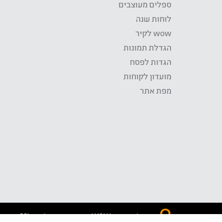
ספלים מעוצבים
לוחות שנה
wow לקיר
הגדלת תמונות
הגדות לפסח
מועדון לקוחות
מפת אתר
התשלום באתר WOW מאובטח בטכנולוגית SSL