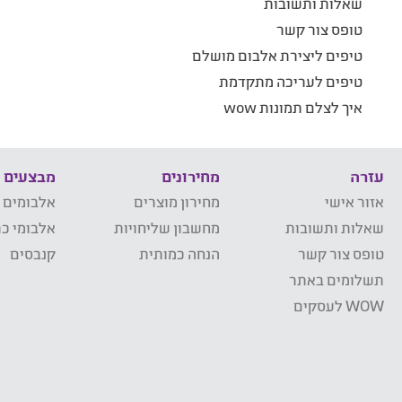
שאלות ותשובות
טופס צור קשר
טיפים ליצירת אלבום מושלם
טיפים לעריכה מתקדמת
איך לצלם תמונות wow
עזרה
מחירונים
מבצעים
אזור אישי
מחירון מוצרים
אלבומים 
שאלות ותשובות
מחשבון שליחויות
אלבומי כר
טופס צור קשר
הנחה כמותית
קנבסים
תשלומים באתר
WOW לעסקים