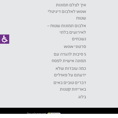
איך לצלם תמונות
wow לאלבום דיגיטלי
שטוח
אלבום תמונות שטוח –
לאירועים בלתי
נשכחים
סרטוני wow
5 סיבות להגדה עם
תמונה אישית לפסח
כמה עובדות שלא
ידעתם על פאזלים
דברים טובים באים
באריזות קטנות
בלוג
Development: