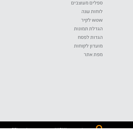
ספלים מעוצבים
לוחות שנה
wow לקיר
הגדלת תמונות
הגדות לפסח
מועדון לקוחות
מפת אתר
התשלום באתר WOW מאובטח בטכנולוגית SSL