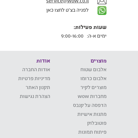
service@wow.co.il
לפניה בצ'ט לחצו כאן
שעות פעילות:
ימים א-ה:
9:00-16:00
מוצרים
אודות
אלבום שטוח
אודות החברה
אלבום כרומו
מדיניות פרטיות
מוצרים לקיר
תקנון האתר
מחברות wow
הצהרת נגישות
הדפסה על קנבס
מתנות אישיות
פוטובלוק
פיתוח תמונות