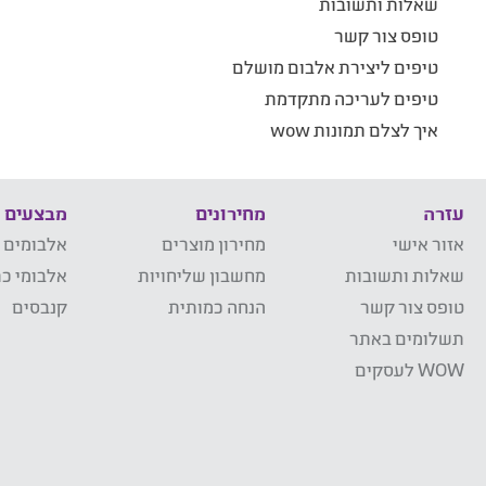
שאלות ותשובות
טופס צור קשר
טיפים ליצירת אלבום מושלם
טיפים לעריכה מתקדמת
איך לצלם תמונות wow
עזרה
מחירונים
מבצעים
אזור אישי
מחירון מוצרים
אלבומים 
שאלות ותשובות
מחשבון שליחויות
אלבומי כר
טופס צור קשר
הנחה כמותית
קנבסים
תשלומים באתר
WOW לעסקים