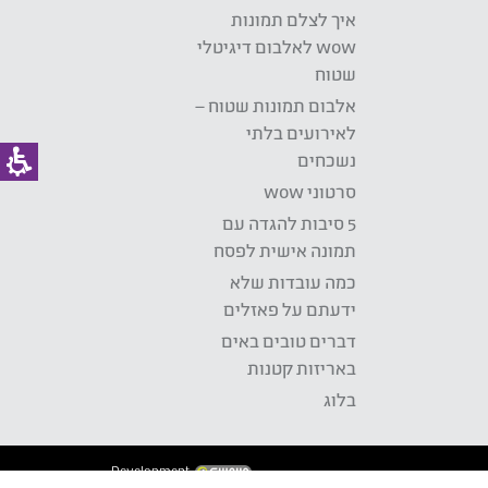
איך לצלם תמונות
wow לאלבום דיגיטלי
שטוח
אלבום תמונות שטוח –
לאירועים בלתי
נשכחים
סרטוני wow
5 סיבות להגדה עם
תמונה אישית לפסח
כמה עובדות שלא
ידעתם על פאזלים
דברים טובים באים
באריזות קטנות
בלוג
Development: