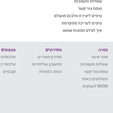
שאלות ותשובות
טופס צור קשר
טיפים ליצירת אלבום מושלם
טיפים לעריכה מתקדמת
איך לצלם תמונות wow
עזרה
מחירונים
מבצעים
אזור אישי
מחירון מוצרים
אלבומים 
שאלות ותשובות
מחשבון שליחויות
אלבומי כר
טופס צור קשר
הנחה כמותית
קנבסים
תשלומים באתר
WOW לעסקים