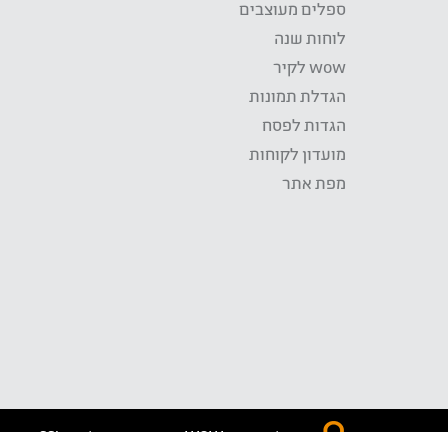
ספלים מעוצבים
לוחות שנה
wow לקיר
הגדלת תמונות
הגדות לפסח
מועדון לקוחות
מפת אתר
התשלום באתר WOW מאובטח בטכנולוגית SSL