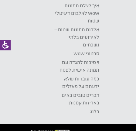
איך לצלם תמונות
wow לאלבום דיגיטלי
שטוח
אלבום תמונות שטוח –
לאירועים בלתי
נשכחים
סרטוני wow
5 סיבות להגדה עם
תמונה אישית לפסח
כמה עובדות שלא
ידעתם על פאזלים
דברים טובים באים
באריזות קטנות
בלוג
Development: