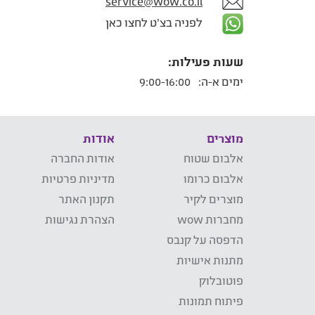
service@wow.co.il
לפניה בצ'ט לחצו כאן
שעות פעילות:
ימים א-ה:
9:00-16:00
מוצרים
אודות
אלבום שטוח
אודות החברה
אלבום כרומו
מדיניות פרטיות
מוצרים לקיר
תקנון האתר
מחברות wow
הצהרת נגישות
הדפסה על קנבס
מתנות אישיות
פוטובלוק
פיתוח תמונות