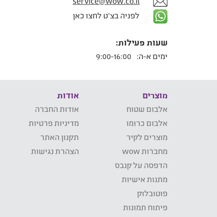
service@wow.co.il
לפניה בצ'ט לחצו כאן
שעות פעילות:
ימים א-ה:
9:00-16:00
מוצרים
אודות
אלבום שטוח
אודות החברה
אלבום כרומו
מדיניות פרטיות
מוצרים לקיר
תקנון האתר
מחברות wow
הצהרת נגישות
הדפסה על קנבס
מתנות אישיות
פוטובלוק
פיתוח תמונות