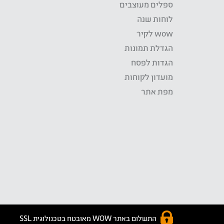
ספלים מעוצבים
לוחות שנה
wow לקיר
הגדלת תמונות
הגדות לפסח
מועדון לקוחות
מפת אתר
התשלום באתר WOW מאובטח בטכנולוגית SSL