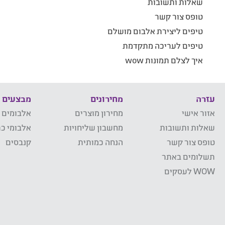
שאלות ותשובות
טופס צור קשר
טיפים ליצירת אלבום מושלם
טיפים לעריכה מתקדמת
איך לצלם תמונות wow
עזרה
מחירונים
מבצעים
אזור אישי
מחירון מוצרים
אלבומים 
שאלות ותשובות
מחשבון שליחויות
אלבומי כר
טופס צור קשר
הנחה כמותית
קנבסים
תשלומים באתר
WOW לעסקים