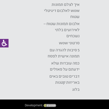
איך לצלם תמונות
wow לאלבום דיגיטלי
שטוח
אלבום תמונות שטוח –
לאירועים בלתי
נשכחים
סרטוני wow
5 סיבות להגדה עם
תמונה אישית לפסח
כמה עובדות שלא
ידעתם על פאזלים
דברים טובים באים
באריזות קטנות
בלוג
Development: