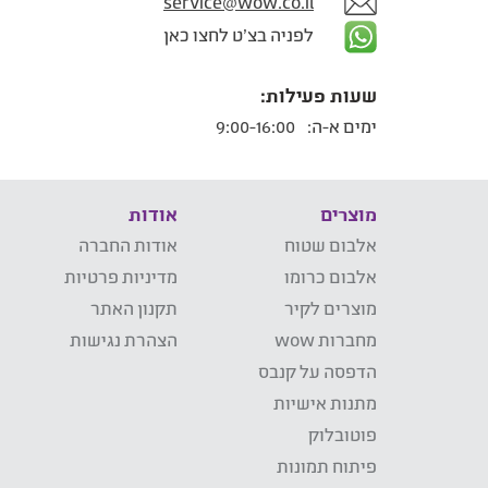
service@wow.co.il
לפניה בצ'ט לחצו כאן
שעות פעילות:
ימים א-ה:
9:00-16:00
מוצרים
אודות
אלבום שטוח
אודות החברה
אלבום כרומו
מדיניות פרטיות
מוצרים לקיר
תקנון האתר
מחברות wow
הצהרת נגישות
הדפסה על קנבס
מתנות אישיות
פוטובלוק
פיתוח תמונות