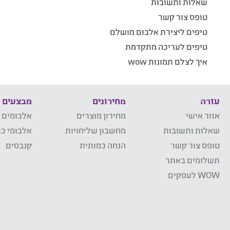
שאלות ותשובות
טופס צור קשר
טיפים ליצירת אלבום מושלם
טיפים לעריכה מתקדמת
איך לצלם תמונות wow
עזרה
מחירונים
מבצעים
אזור אישי
מחירון מוצרים
אלבומים 
שאלות ותשובות
מחשבון שליחויות
אלבומי כר
טופס צור קשר
הנחה כמותית
קנבסים
תשלומים באתר
WOW לעסקים