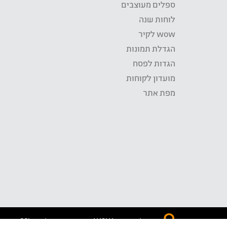
ספלים מעוצבים
לוחות שנה
wow לקיר
הגדלת תמונות
הגדות לפסח
מועדון לקוחות
מפת אתר
התשלום באתר WOW מאובטח בטכנולוגית SSL