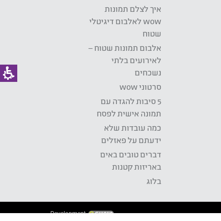
איך לצלם תמונות
wow לאלבום דיגיטלי
שטוח
אלבום תמונות שטוח –
לאירועים בלתי
נשכחים
סרטוני wow
5 סיבות להגדה עם
תמונה אישית לפסח
כמה עובדות שלא
ידעתם על פאזלים
דברים טובים באים
באריזות קטנות
בלוג
Development: