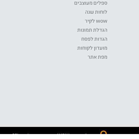
ספלים מעוצבים
לוחות שנה
wow לקיר
הגדלת תמונות
הגדות לפסח
מועדון לקוחות
מפת אתר
התשלום באתר WOW מאובטח בטכנולוגית SSL