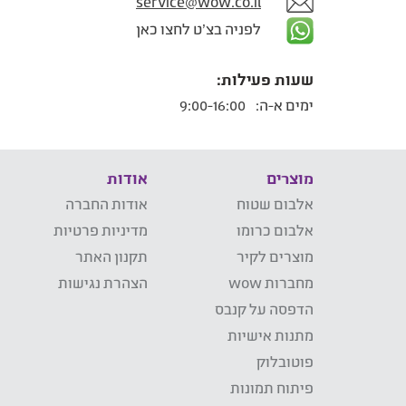
service@wow.co.il
לפניה בצ'ט לחצו כאן
שעות פעילות:
ימים א-ה:
9:00-16:00
מוצרים
אודות
אלבום שטוח
אודות החברה
אלבום כרומו
מדיניות פרטיות
מוצרים לקיר
תקנון האתר
מחברות wow
הצהרת נגישות
הדפסה על קנבס
מתנות אישיות
פוטובלוק
פיתוח תמונות