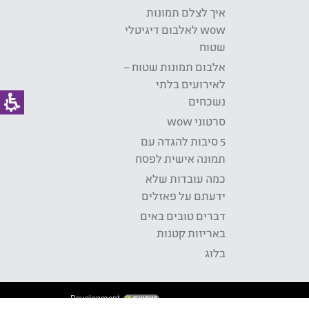
איך לצלם תמונות
wow לאלבום דיגיטלי
שטוח
אלבום תמונות שטוח –
לאירועים בלתי
נשכחים
סרטוני wow
5 סיבות להגדה עם
תמונה אישית לפסח
כמה עובדות שלא
ידעתם על פאזלים
דברים טובים באים
באריזות קטנות
בלוג
Development: