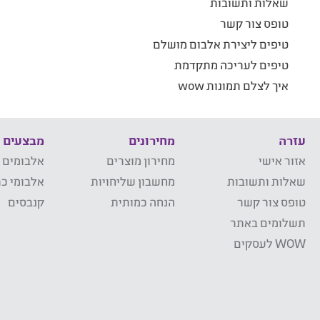
שאלות ותשובות
טופס צור קשר
טיפים ליצירת אלבום מושלם
טיפים לעריכה מתקדמת
איך לצלם תמונות wow
עזרה
מחירונים
מבצעים
אזור אישי
מחירון מוצרים
אלבומים 
שאלות ותשובות
מחשבון שליחויות
אלבומי כר
טופס צור קשר
הנחה כמותית
קנבסים
תשלומים באתר
WOW לעסקים