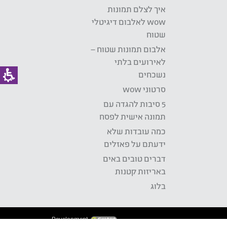
איך לצלם תמונות
wow לאלבום דיגיטלי
שטוח
אלבום תמונות שטוח –
לאירועים בלתי
נשכחים
סרטוני wow
5 סיבות להגדה עם
תמונה אישית לפסח
כמה עובדות שלא
ידעתם על פאזלים
דברים טובים באים
באריזות קטנות
בלוג
Development: