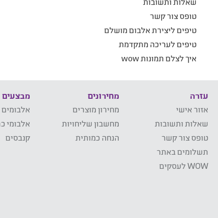
שאלות ותשובות
טופס צור קשר
טיפים ליצירת אלבום מושלם
טיפים לעריכה מתקדמת
איך לצלם תמונות wow
עזרה
מחירונים
מבצעים
אזור אישי
מחירון מוצרים
אלבומים 
שאלות ותשובות
מחשבון שליחויות
אלבומי כר
טופס צור קשר
הנחה כמותית
קנבסים
תשלומים באתר
WOW לעסקים