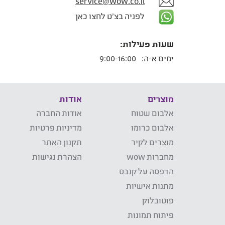
service@wow.co.il
לפניה בצ'ט לחצו כאן
שעות פעילות:
ימים א-ה:
9:00-16:00
מוצרים
אודות
אלבום שטוח
אודות החברה
אלבום כרומו
מדיניות פרטיות
מוצרים לקיר
תקנון האתר
מחברות wow
הצהרת נגישות
הדפסה על קנבס
מתנות אישיות
פוטובלוק
פיתוח תמונות