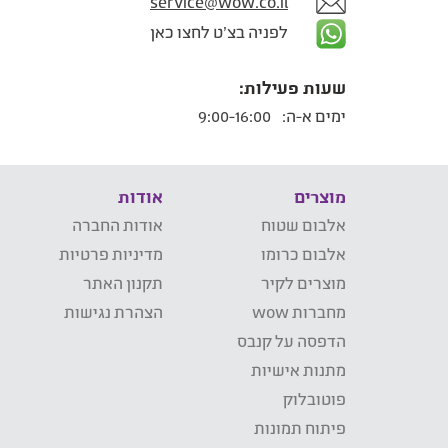
service@wow.co.il
לפניה בצ'ט לחצו כאן
שעות פעילות:
ימים א-ה:
9:00-16:00
מוצרים
אודות
אלבום שטוח
אודות החברה
אלבום כרומו
מדיניות פרטיות
מוצרים לקיר
תקנון האתר
מחברות wow
הצהרת נגישות
הדפסה על קנבס
מתנות אישיות
פוטובלוק
פיתוח תמונות