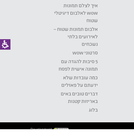
איך לצלם תמונות
wow לאלבום דיגיטלי
שטוח
אלבום תמונות שטוח –
לאירועים בלתי
נשכחים
סרטוני wow
5 סיבות להגדה עם
תמונה אישית לפסח
כמה עובדות שלא
ידעתם על פאזלים
דברים טובים באים
באריזות קטנות
בלוג
Development: