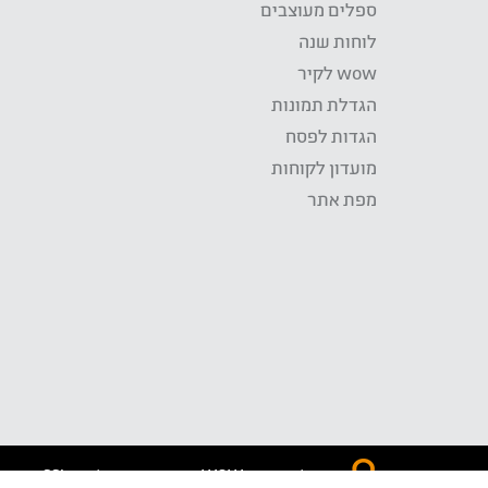
ספלים מעוצבים
לוחות שנה
wow לקיר
הגדלת תמונות
הגדות לפסח
מועדון לקוחות
מפת אתר
התשלום באתר WOW מאובטח בטכנולוגית SSL