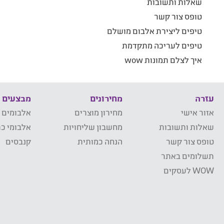
שאלות ותשובות
טופס צור קשר
טיפים ליצירת אלבום מושלם
טיפים לעריכה מתקדמת
איך לצלם תמונות wow
עזרה
מחירונים
מבצעים
אזור אישי
מחירון מוצרים
אלבומים 
שאלות ותשובות
מחשבון שליחויות
אלבומי כר
טופס צור קשר
הנחה כמותית
קנבסים
תשלומים באתר
WOW לעסקים